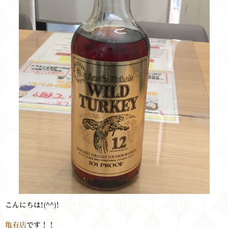
こんにちは!(^^)!
亀有店
です！！