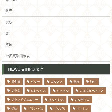
販売
買取
質
質屋
金券買取価格表
NEWS & INFO タグ
貴金属
グッチ
エルメス
財布
時計
プラダ
ロレックス
シャネル
ショルダーバッグ
ブランドジュエリー
ネックレス
カルティエ
指輪
ブランド品
ブルガリ
ヴィトン