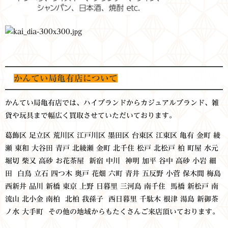
かんてい局亀有店について
かんてい局亀有店では、ハイブランドからカジュアルブランド、雑
貨や玩具まで幅広く買取させていただいております。
葛飾区 足立区 荒川区 江戸川区 墨田区 台東区 江東区
亀有 金町 綾
瀬 東和 大谷田 青戸 北綾瀬 金町 北千住 松戸 北松戸 柏 町屋 水元
堀切 柴又 高砂 お花茶屋 新宿 中川 神明 加平 谷中 高砂 小岩 細
田 白鳥 立石 四つ木 奥戸 花畑 六町 青井 五反野 小菅 保木間 梅島
西新井 品川 新橋 東京 上野 日暮里 三河島 南千住 馬橋 新松戸 南
流山 北小金 南柏 北柏 我孫子 西日暮里 千駄木 根津 湯島 新御茶
ノ水 大手町 その他の地域からもたくさんご来店頂いております。