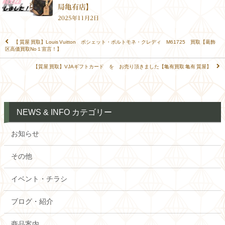
局亀有店】
2025年11月2日
【 質屋 買取】Louis Vuitton ポシェット・ポルトモネ・クレディ M61725 買取【葛飾
区高価買取No１宣言！】
【質屋 買取】VJAギフトカード を お売り頂きました【亀有買取 亀有 質屋】
NEWS & INFO カテゴリー
お知らせ
その他
イベント・チラシ
ブログ・紹介
商品案内