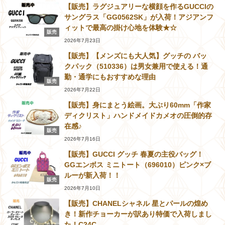
【販売】ラグジュアリーな横顔を作るGUCCIの
サングラス「GG0562SK」が入荷！アジアンフ
ィットで最高の掛け心地を体験★☆
販売
2026年7月23日
【販売】【メンズにも大人気】グッチの バッ
クパック（510336）は男女兼用で使える！通
勤・通学にもおすすめな理由
販売
2026年7月22日
【販売】身にまとう絵画。大ぶり60mm「作家
ディクリスト」ハンドメイドカメオの圧倒的存
在感♪
販売
2026年7月16日
【販売】GUCCI グッチ 春夏の主役バッグ！
GGエンボス ミニトート（696010）ピンク×ブ
ルーが新入荷！！
販売
2026年7月10日
【販売】CHANELシャネル 星とパールの煌め
き！新作チョーカーが訳あり特価で入荷しまし
た！C24C