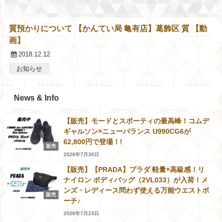
質預かりについて 【かんてい局 亀有店】葛飾区 質 【動
画】
2018.12.12
お知らせ
News & Info
【販売】モードとスポーティの最高峰！コムデ
ギャルソン×ニューバランス U990CG6が
62,800円で登場！!
販売
2026年7月30日
【販売】【PRADA】プラダ 軽量×高級感！リ
ナイロン ボディバッグ（2VL033）が入荷！メ
ンズ・レディース問わず使える万能ウエストポ
販売
ーチ♪
2026年7月23日