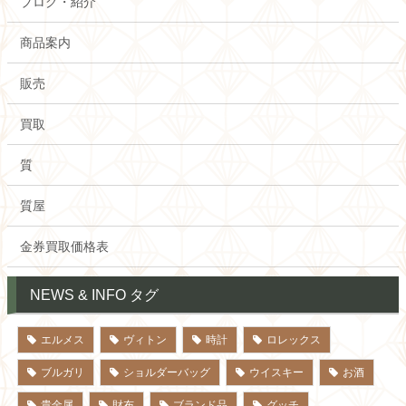
ブログ・紹介
商品案内
販売
買取
質
質屋
金券買取価格表
NEWS & INFO タグ
エルメス
ヴィトン
時計
ロレックス
ブルガリ
ショルダーバッグ
ウイスキー
お酒
貴金属
財布
ブランド品
グッチ