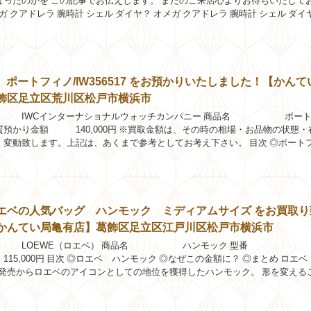
なったのかを この記事でお伝えします。 またのご来店心よりお待ちいたして
メガ クアドレラ 腕時計 シェル ダイヤ？ オメガ クアドレラ 腕時計 シェル ダイ
買...
 ポートフィノ/IW356517 をお預かりいたしました！【かんて
飾区足立区荒川区松戸市横浜市
IWCインターナショナルウォッチカンパニー 商品名 ポート
517 質預かり金額 140,000円 ※買取金額は、その時の相場・お品物の状態
、変動致します。上記は、あくまで参考としてお考え下さい。 目次 ◎ポート
7 ◎査定ポイント...
エベの人気バッグ ハンモック ミディアムサイズ をお買取り
かんてい局亀有店】葛飾区足立区江戸川区松戸市横浜市
 LOEWE（ロエベ） 商品名 ハンモック 型番 
000円 目次 ◎ロエベ ハンモック ◎なぜこの金額に？ ◎まとめ ロエベ
7年発売からロエベのアイコンとしての地位を獲得したハンモック。 形を変える
！ とっても便利...