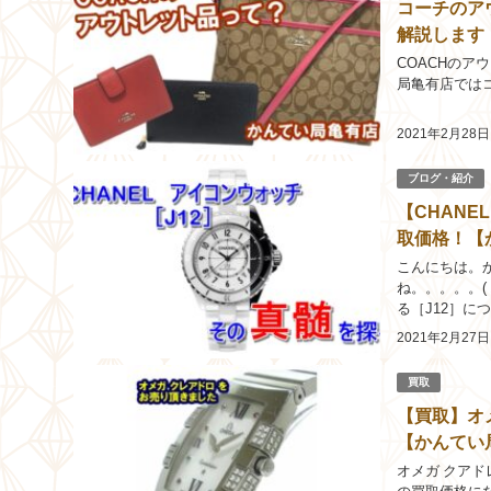
コーチのア
解説します
COACHの
局亀有店ではコ
2021年2月28日
ブログ・紹介
【CHAN
取価格！【
こんにちは。
ね。。。。。(
る［J12］につ
とめ お問い合わ
2021年2月27日
買取
【買取】オ
【かんてい
オメガ クアド