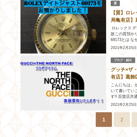
質
【質】ロレッ
局亀有店】
ロレックス デ
故この質預かり
69173とは 
のランクのロレッ
2021年2月25日
ブログ・紹介
グッチ×ザ
有店】葛飾
こんにちは。
いて書いてい
す!! 百貨店
の額面なら1枚6
2021年2月25日
1
2