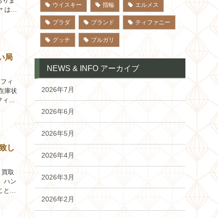
おりま
ウイスキー
指輪
エルメス
ヤ はな
プラダ
ブランド
ティファニー
グッチ
ブルガリ
い局
NEWS & INFO アーカイブ
フィ
2026年7月
・在庫状
フィ
2026年6月
2026年5月
致し
2026年4月
買取
2026年3月
 ハン
ことが
2026年2月