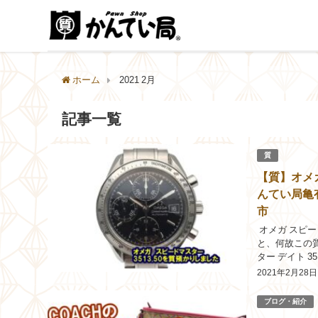
ホーム
2021 2月
記事一覧
質
【質】オメガ
んてい局亀
市
オメガ スピード
と、何故この質
ター デイト 3
古市場の販売価.
2021年2月28日
ブログ・紹介