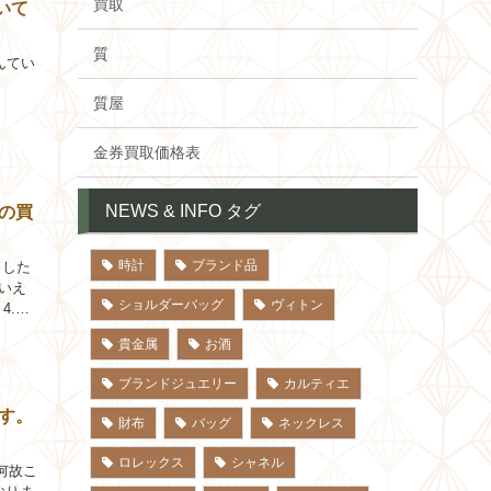
買取
いて
質
んてい
質屋
金券買取価格表
NEWS & INFO タグ
スの買
時計
ブランド品
ました
もいえ
ショルダーバッグ
ヴィトン
4.ま
貴金属
お酒
ブランドジュエリー
カルティエ
ます。
財布
バッグ
ネックレス
ロレックス
シャネル
、何故こ