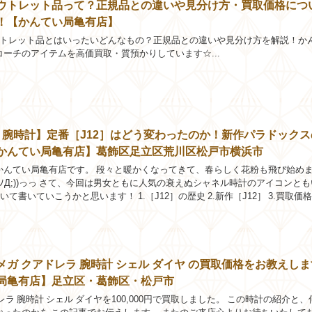
ウトレット品って？正規品との違いや見分け方・買取価格につ
！【かんてい局亀有店】
アウトレット品とはいったいどんなもの？正規品との違いや見分け方を解説！か
ーチのアイテムを高価買取・質預かりしています☆...
EL 腕時計】定番［J12］はどう変わったのか！新作パラドック
かんてい局亀有店】葛飾区足立区荒川区松戸市横浜市
かんてい局亀有店です。 段々と暖かくなってきて、春らしく花粉も飛び始め
 ﾉД;))っっ さて、今回は男女ともに人気の衰えぬシャネル時計のアイコンと
いて書いていこうかと思います！ 1.［J12］の歴史 2.新作［J12］ 3.買取価格 
せはお気軽...
メガ クアドレラ 腕時計 シェル ダイヤ の買取価格をお教えし
局亀有店】足立区・葛飾区・松戸市
レラ 腕時計 シェル ダイヤを100,000円で買取しました。 この時計の紹介と