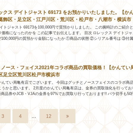
クス デイトジャスト 69173 をお預かりいたしました。【か
葛飾区・足立区・江戸川区・荒川区・松戸市・八潮市・横浜市
イトジャスト 69173を100,000円で質預かりしました。 この腕時計のご紹介
価格になったのかを この記事でお伝えします。 目次 ロレックス デイトジャ
なぜ100,000円の質預かり金額になったか ①商品の状態 ②シリアル番号は ③付属
...
・ノース・フェイス2021年コラボ商品の買取価格！【かんてい
区足立区荒川区松戸市横浜市
かんてい局亀有店でございます。 今回はグッチとノースフェイスのコラボ商
こうかと思います。 2月度のかんてい局亀有店は、金券の買取強化を行ってお
共通商品券やJCB・VJAの金券を97%でお買取り行っております!! バラ切手も5
0%の買取。 テレホンカ...
3
4
…
12