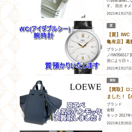
の買取価格に
す。 目次 オ
ぜ100,000円の
2021年2月27日
質
【質】IWC
亀有店】葛
ブランド 
ノ/IW356
況により日々
ノ/IW35651
2021年2月27日
買取
【買取】ロ
ました！【
ブランド
金額 115,
モック 201
でき実は大容量
2021年2月26日