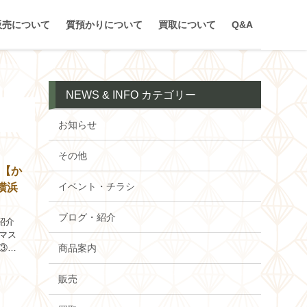
販売について
質預かりについて
買取について
Q&A
NEWS & INFO カテゴリー
お知らせ
その他
。【か
イベント・チラシ
横浜
ブログ・紹介
紹介
マス
商品案内
 ③中
販売