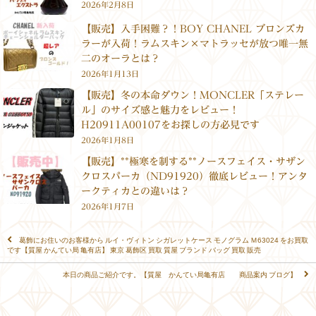
2026年2月8日
【販売】入手困難？！BOY CHANEL ブロンズカ
ラーが入荷！ラムスキン×マトラッセが放つ唯一無
二のオーラとは？
2026年1月13日
【販売】冬の本命ダウン！MONCLER「ステレー
ル」のサイズ感と魅力をレビュー！
H20911A00107をお探しの方必見です
2026年1月8日
【販売】**極寒を制する**ノースフェイス・サザン
クロスパーカ（ND91920）徹底レビュー！アンタ
ークティカとの違いは？
2026年1月7日
葛飾にお住いのお客様から ルイ・ヴィトン シガレットケース モノグラム Ｍ63024 をお買取
です【質屋 かんてい局 亀有店】 東京 葛飾区 買取 質屋 ブランド バッグ 買取 販売
本日の商品ご紹介です。【質屋 かんてい局亀有店 商品案内 ブログ】