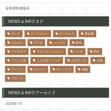
金券買取価格表
NEWS & INFO タグ
グッチ
ティファニー
ネックレス
貴金属
ブルガリ
プラダ
シャネル
財布
ウイスキー
ブランドジュエリー
バッグ
時計
ブランド品
ショルダーバッグ
カルティエ
お酒
ヴィトン
エルメス
ロレックス
指輪
ブランド
NEWS & INFO アーカイブ
2026年7月