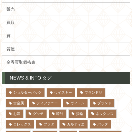
販売
買取
質
質屋
金券買取価格表
NEWS & INFO タグ
ショルダーバッグ
ウイスキー
ブランド品
貴金属
ティファニー
ヴィトン
ブランド
お酒
グッチ
時計
指輪
ネックレス
ロレックス
プラダ
カルティエ
バッグ