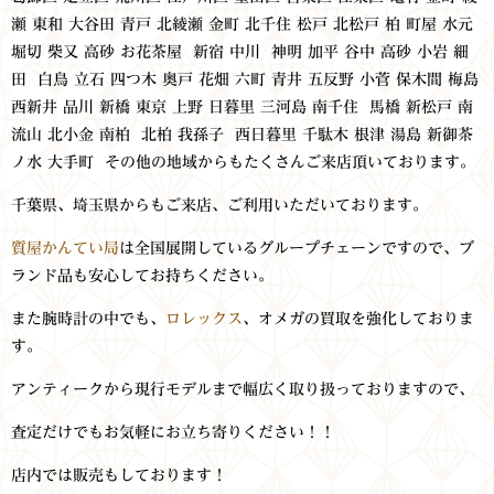
瀬 東和 大谷田 青戸 北綾瀬 金町 北千住 松戸 北松戸 柏 町屋 水元
堀切 柴又 高砂 お花茶屋 新宿 中川 神明 加平 谷中 高砂 小岩 細
田 白鳥 立石 四つ木 奥戸 花畑 六町 青井 五反野 小菅 保木間 梅島
西新井 品川 新橋 東京 上野 日暮里 三河島 南千住 馬橋 新松戸 南
流山 北小金 南柏 北柏 我孫子 西日暮里 千駄木 根津 湯島 新御茶
ノ水 大手町 その他の地域からもたくさんご来店頂いております。
千葉県、埼玉県からもご来店、ご利用いただいております。
質屋かんてい局
は全国展開しているグループチェーンですので、ブ
ランド品も安心してお持ちください。
また腕時計の中でも、
ロレックス
、オメガの買取を強化しておりま
す。
アンティークから現行モデルまで幅広く取り扱っておりますので、
査定だけでもお気軽にお立ち寄りください！！
店内では販売もしております！