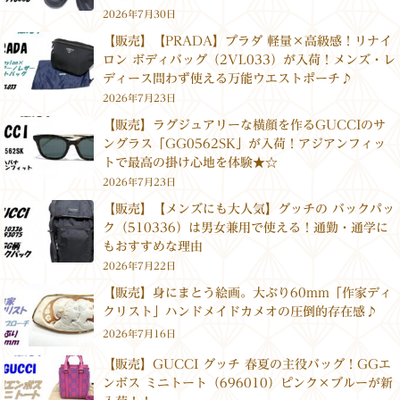
2026年7月30日
【販売】【PRADA】プラダ 軽量×高級感！リナイ
ロン ボディバッグ（2VL033）が入荷！メンズ・レ
ディース問わず使える万能ウエストポーチ♪
2026年7月23日
【販売】ラグジュアリーな横顔を作るGUCCIのサ
ングラス「GG0562SK」が入荷！アジアンフィッ
トで最高の掛け心地を体験★☆
2026年7月23日
【販売】【メンズにも大人気】グッチの バックパッ
ク（510336）は男女兼用で使える！通勤・通学に
もおすすめな理由
2026年7月22日
【販売】身にまとう絵画。大ぶり60mm「作家ディ
クリスト」ハンドメイドカメオの圧倒的存在感♪
2026年7月16日
【販売】GUCCI グッチ 春夏の主役バッグ！GGエ
ンボス ミニトート（696010）ピンク×ブルーが新