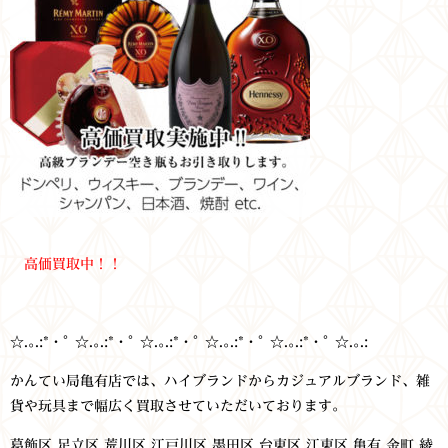
高価買取中！！
☆.｡.:*・ﾟ ☆.｡.:*・ﾟ ☆.｡.:*・ﾟ ☆.｡.:*・ﾟ ☆.｡.:*・ﾟ ☆.｡.:
かんてい局亀有店では、ハイブランドからカジュアルブランド、雑
貨や玩具まで幅広く買取させていただいております。
葛飾区 足立区 荒川区 江戸川区 墨田区 台東区 江東区
亀有 金町 綾