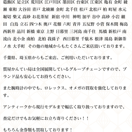
葛飾区 足立区 荒川区 江戸川区 墨田区 台東区 江東区
亀有 金町 綾
瀬 東和 大谷田 青戸 北綾瀬 金町 北千住 松戸 北松戸 柏 町屋 水元
堀切 柴又 高砂 お花茶屋 新宿 中川 神明 加平 谷中 高砂 小岩 細
田 白鳥 立石 四つ木 奥戸 花畑 六町 青井 五反野 小菅 保木間 梅島
西新井 品川 新橋 東京 上野 日暮里 三河島 南千住 馬橋 新松戸 南
流山 北小金 南柏 北柏 我孫子 西日暮里 千駄木 根津 湯島 新御茶
ノ水 大手町 その他の地域からもたくさんご来店頂いております。
千葉県、埼玉県からもご来店、ご利用いただいております。
質屋かんてい局は全国展開しているグループチェーンですので、ブ
ランド品も安心してお持ちください。
また腕時計の中でも、ロレックス、オメガの買取を強化しておりま
す。
アンティークから現行モデルまで幅広く取り扱っておりますので、
査定だけでもお気軽にお立ち寄りください！！
もちろん金券類も買取しております！