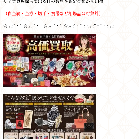
サイコロを振って出た目の数％を査定金額からUP!!
（貴金属・金券・切手・携帯など相場品は対象外）
☆.｡.:*・ﾟ ☆.｡.:*・ﾟ ☆.｡.:*・ﾟ ☆.｡.:*・ﾟ ☆.｡.:*・ﾟ ☆.｡.: