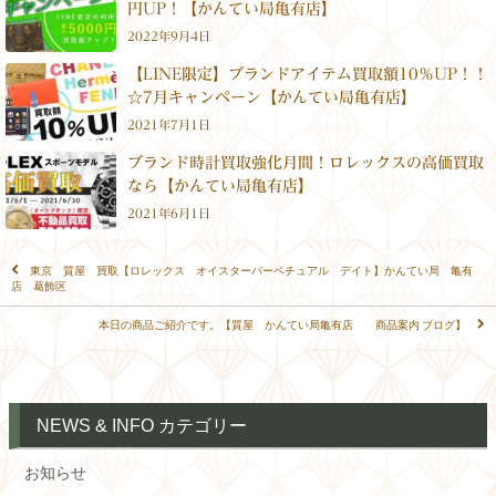
円UP！【かんてい局亀有店】
2022年9月4日
【LINE限定】ブランドアイテム買取額10％UP！！
☆7月キャンペーン【かんてい局亀有店】
2021年7月1日
ブランド時計買取強化月間！ロレックスの高価買取
なら【かんてい局亀有店】
2021年6月1日
東京 質屋 買取【ロレックス オイスターパーペチュアル デイト】かんてい局 亀有
店 葛飾区
本日の商品ご紹介です。【質屋 かんてい局亀有店 商品案内 ブログ】
NEWS & INFO カテゴリー
お知らせ