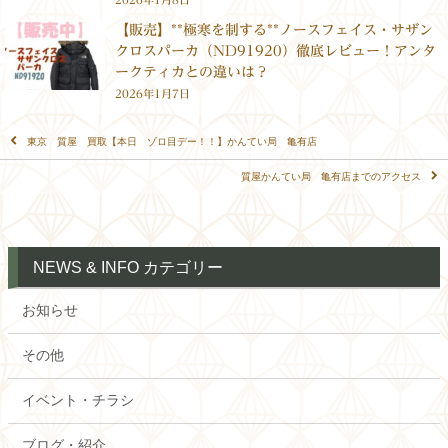
【販売】**極寒を制する**ノースフェイス・サザン
クロスパーカ（ND91920）徹底レビュー！アンタ
ークティカとの違いは？
2026年1月7日
東京 質屋 買取【本日 ゾロ目デー！！】かんてい局 亀有店
質屋かんてい局 亀有店までのアクセス
NEWS & INFO カテゴリー
お知らせ
その他
イベント・チラシ
ブログ・紹介