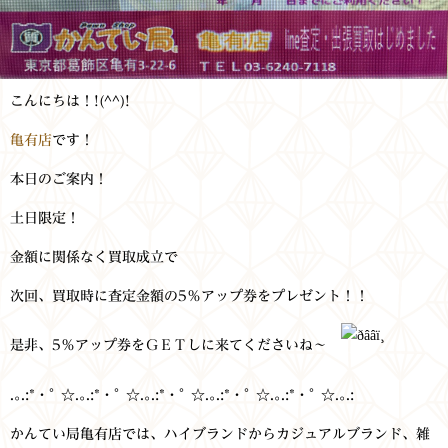
こんにちは！
!(^^)!
亀有店
です！
本日のご案内！
土日限定！
金額に関係なく買取成立で
次回、買取時に査定金額の5％アップ券をプレゼント！！
是非、5％アップ券をＧＥＴしに来てくださいね～
.｡.:*・ﾟ ☆.｡.:*・ﾟ ☆.｡.:*・ﾟ ☆.｡.:*・ﾟ ☆.｡.:*・ﾟ ☆.｡.:
かんてい局亀有店では、ハイブランドからカジュアルブランド、雑