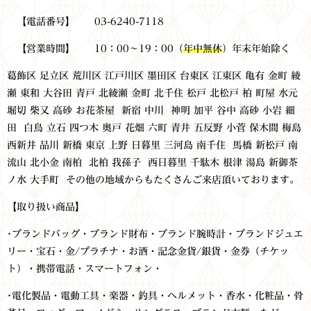
【電話番号】 03-6240-7118
【営業時間】 10：00～19：00（
年中無休
）年末年始除く
葛飾区 足立区 荒川区 江戸川区 墨田区 台東区 江東区
亀有 金町 綾
瀬 東和 大谷田 青戸 北綾瀬 金町 北千住 松戸 北松戸 柏 町屋 水元
堀切 柴又 高砂 お花茶屋 新宿 中川 神明 加平 谷中 高砂 小岩 細
田 白鳥 立石 四つ木 奥戸 花畑 六町 青井 五反野 小菅 保木間 梅島
西新井 品川 新橋 東京 上野 日暮里 三河島 南千住 馬橋 新松戸 南
流山 北小金 南柏 北柏 我孫子 西日暮里 千駄木 根津 湯島 新御茶
ノ水 大手町 その他の地域からもたくさんご来店頂いております。
【取り扱い商品】
･ブランドバッグ・ブランド財布・ブランド腕時計・ブランドジュエ
リー・宝石・金/プラチナ・お酒・記念金貨/銀貨・金券（チケッ
ト）・携帯電話・スマートフォン・
･電化製品・電動工具・楽器・釣具・ヘルメット・香水・化粧品・骨