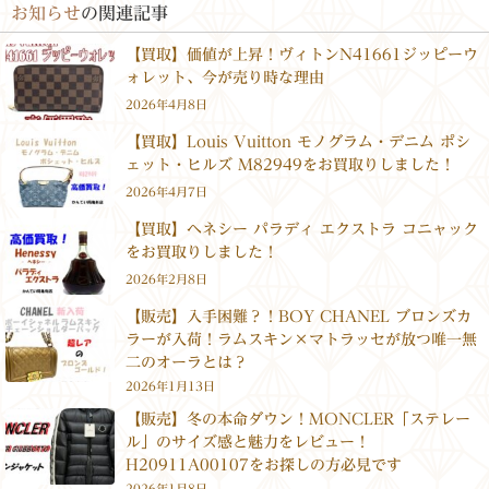
お知らせ
の関連記事
【買取】価値が上昇！ヴィトンN41661ジッピーウ
ォレット、今が売り時な理由
2026年4月8日
【買取】Louis Vuitton モノグラム・デニム ポシ
ェット・ヒルズ M82949をお買取りしました！
2026年4月7日
【買取】ヘネシー パラディ エクストラ コニャック
をお買取りしました！
2026年2月8日
【販売】入手困難？！BOY CHANEL ブロンズカ
ラーが入荷！ラムスキン×マトラッセが放つ唯一無
二のオーラとは？
2026年1月13日
【販売】冬の本命ダウン！MONCLER「ステレー
ル」のサイズ感と魅力をレビュー！
H20911A00107をお探しの方必見です
2026年1月8日