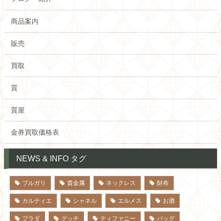
商品案内
販売
買取
質
質屋
金券買取価格表
NEWS & INFO タグ
ブルガリ
貴金属
ネックレス
財布
カルティエ
シャネル
エルメス
お酒
プラダ
グッチ
ティファニー
バッグ