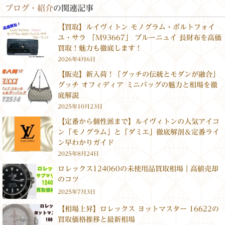
ブログ・紹介
の関連記事
【買取】ルイヴィトン モノグラム・ポルトフォイ
ユ・サラ 「M93667」 ブルーニュイ 長財布を高価
買取！魅力も徹底します！
2026年4月6日
【販売】新入荷！「グッチの伝統とモダンが融合」
グッチ オフィディア ミニバッグの魅力と相場を徹
底解説
2025年10月23日
【定番から個性派まで】ルイヴィトンの人気アイコ
ン「モノグラム」と「ダミエ」徹底解剖＆定番ライ
ン早わかりガイド
2025年8月24日
ロレックス124060の未使用品買取相場｜高値売却
のコツ
2025年7月3日
【相場上昇】ロレックス ヨットマスター 16622の
買取価格推移と最新相場