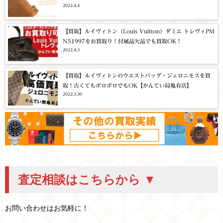
2022.4.4
亀有店】
【買取】ルイヴィトン（Louis Vuitton）ダミエ トレヴィPM
N51997をお買取り！付属品欠品でも買取OK！
2022.4.3
【買取】ルイヴィトンのウエストバッグ・ジェロニモスを買
取！古くてもボロボロでもOK【かんてい局亀有店】
2022.3.30
査定相談はこちらから ▼
お問い合わせはお気軽に！