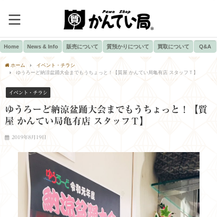
Home
News & Info
販売について
質預かりについて
買取について
Q&A
ホーム
イベント・チラシ
ゆうろーど納涼盆踊大会までもうちょっと！【質屋 かんてい局亀有店 スタッフＴ】
イベント・チラシ
ゆうろーど納涼盆踊大会までもうちょっと！【質
屋 かんてい局亀有店 スタッフＴ】
2019年8月19日