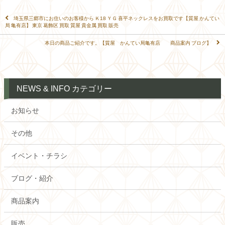
埼玉県三郷市にお住いのお客様から Ｋ18 ＹＧ 喜平ネックレスをお買取です【質屋 かんてい
局 亀有店】 東京 葛飾区 買取 質屋 貴金属 買取 販売
本日の商品ご紹介です。【質屋 かんてい局亀有店 商品案内 ブログ】
NEWS & INFO カテゴリー
お知らせ
その他
イベント・チラシ
ブログ・紹介
商品案内
販売