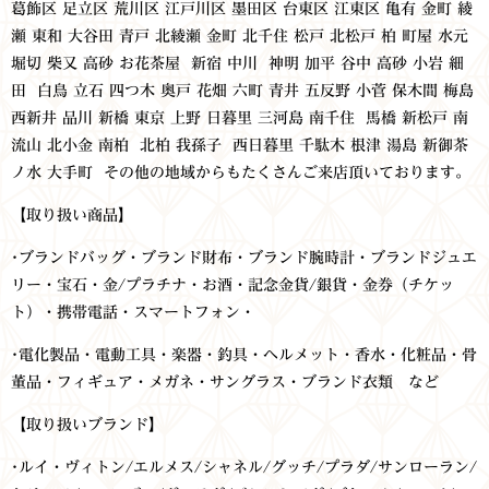
葛飾区 足立区 荒川区 江戸川区 墨田区 台東区 江東区
亀有 金町 綾
瀬 東和 大谷田 青戸 北綾瀬 金町 北千住 松戸 北松戸 柏 町屋 水元
堀切 柴又 高砂 お花茶屋 新宿 中川 神明 加平 谷中 高砂 小岩 細
田 白鳥 立石 四つ木 奥戸 花畑 六町 青井 五反野 小菅 保木間 梅島
西新井 品川 新橋 東京 上野 日暮里 三河島 南千住 馬橋 新松戸 南
流山 北小金 南柏 北柏 我孫子 西日暮里 千駄木 根津 湯島 新御茶
ノ水 大手町 その他の地域からもたくさんご来店頂いております。
【取り扱い商品】
･ブランドバッグ・ブランド財布・ブランド腕時計・ブランドジュエ
リー・宝石・金/プラチナ・お酒・記念金貨/銀貨・金券（チケッ
ト）・携帯電話・スマートフォン・
･電化製品・電動工具・楽器・釣具・ヘルメット・香水・化粧品・骨
董品・フィギュア・メガネ・サングラス・ブランド衣類 など
【取り扱いブランド】
･
ルイ・ヴィトン/エルメス/シャネル/グッチ/プラダ/サンローラン/