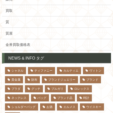
買取
質
質屋
金券買取価格表
NEWS & INFO タグ
シャネル
ティファニー
カルティエ
ヴィトン
貴金属
財布
ブランドジュエリー
ブランド
プラダ
グッチ
ブルガリ
ロレックス
ネックレス
バッグ
ブランド品
時計
ショルダーバッグ
お酒
エルメス
ウイスキー