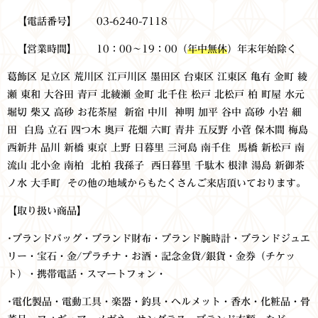
【電話番号】 03-6240-7118
【営業時間】 10：00～19：00（
年中無休
）年末年始除く
葛飾区 足立区 荒川区 江戸川区 墨田区 台東区 江東区
亀有 金町 綾
瀬 東和 大谷田 青戸 北綾瀬 金町 北千住 松戸 北松戸 柏 町屋 水元
堀切 柴又 高砂 お花茶屋 新宿 中川 神明 加平 谷中 高砂 小岩 細
田 白鳥 立石 四つ木 奥戸 花畑 六町 青井 五反野 小菅 保木間 梅島
西新井 品川 新橋 東京 上野 日暮里 三河島 南千住 馬橋 新松戸 南
流山 北小金 南柏 北柏 我孫子 西日暮里 千駄木 根津 湯島 新御茶
ノ水 大手町 その他の地域からもたくさんご来店頂いております。
【取り扱い商品】
･ブランドバッグ・ブランド財布・ブランド腕時計・ブランドジュエ
リー・宝石・金/プラチナ・お酒・記念金貨/銀貨・金券（チケッ
ト）・携帯電話・スマートフォン・
･電化製品・電動工具・楽器・釣具・ヘルメット・香水・化粧品・骨