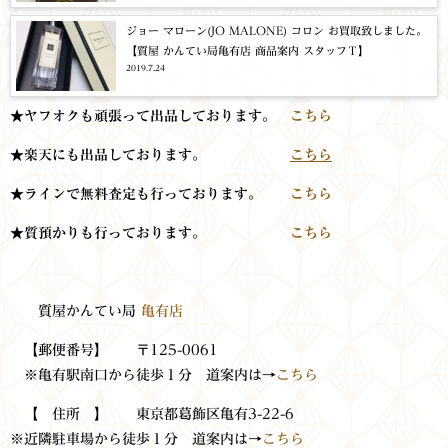
ジョー マローン(JO MALONE) コロン お買取致しました。
【質屋 かんてい局亀有店 商品案内 スタッフＴ】
2019.7.24
★ヤフオクも頑張って出品しております。
こちら
★楽天にも出品しております。
こちら
★ラインで無料査定も行っております。
こちら
★質預かりも行っております。
こちら
質屋かんてい局
亀有店
【郵便番号】 〒125-0061
※亀有駅南口から徒歩１分 道案内は→
こちら
【 住所 】 東京都葛飾区亀有3-22-6
※近隣駐車場から徒歩１分 道案内は→
こちら