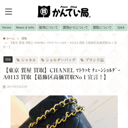
Home
News & Info
販売について
質預かりについて
買取について
Q&A
ホーム
買取
【東京 質屋 買取】CHANEL ﾏﾄﾗｯｾ ﾁｪｰﾝｼｮﾙﾀﾞｰ A0113 買取【葛飾区高価買取No１宣
言！】
買取
シャネル
ショルダーバッグ
ブランド品
【東京 質屋 買取】CHANEL ﾏﾄﾗｯｾ ﾁｪｰﾝｼｮﾙﾀﾞｰ
A0113 買取【葛飾区高価買取No１宣言！】
2019年8月23日