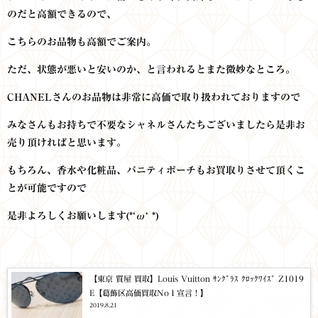
のだと高額できるので、
こちらのお品物も高額でご案内。
ただ、状態が悪いと安いのか、と言われるとまた微妙なところ。
CHANELさんのお品物は非常に高価で取り扱われておりますので
みなさんもお持ちで不要なシャネルさんたちございましたら是非お
売り頂ければと思います。
もちろん、香水や化粧品、バニティポーチもお買取りさせて頂くこ
とが可能ですので
是非よろしくお願いします(*‘ω‘ *)
【東京 質屋 買取】Louis Vuitton ｻﾝｸﾞﾗｽ ｸﾛｯｸﾜｲｽﾞ Z1019
E【葛飾区高価買取No１宣言！】
2019.8.21