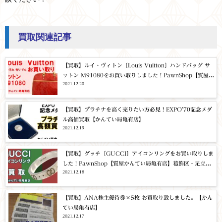
買取関連記事
【買取】ルイ・ヴィトン〔Louis Vuitton〕ハンドバッグ サ
ットン M91080をお買い取りしました！PawnShop【質屋か
2021.12.20
んてい局亀有店】葛飾区・足立区・江戸川区・荒川区・墨田
区・松戸市・市川市・船橋市・八潮市・横浜市
【買取】プラチナを高く売りたい方必見！EXPO’70記念メダ
ル高価買取【かんてい局亀有店】
2021.12.19
【買取】グッチ〔GUCCI〕アイコンリングをお買い取りしま
した！PawnShop【質屋かんてい局亀有店】葛飾区・足立
2021.12.18
区・江戸川区・荒川区・墨田区・松戸市・市川市・船橋市・
八潮市・横浜市
【買取】ANA株主優待券×5枚 お買取り致しました。【かん
てい局亀有店】
2021.12.17