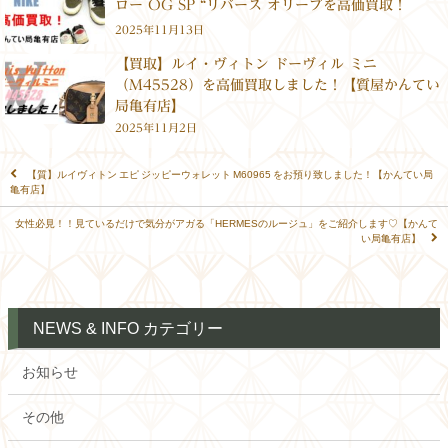
ロー OG SP “リバース オリーブを高価買取！
2025年11月13日
【買取】ルイ・ヴィトン ドーヴィル ミニ
（M45528）を高価買取しました！【質屋かんてい
局亀有店】
2025年11月2日
【質】ルイヴィトン エピ ジッピーウォレット M60965 をお預り致しました！【かんてい局
亀有店】
女性必見！！見ているだけで気分がアガる「HERMESのルージュ」をご紹介します♡【かんて
い局亀有店】
NEWS & INFO カテゴリー
お知らせ
その他