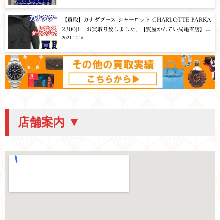
【買取】カナダグース シャーロット CHARLOTTE PARKA
2300JL お買取り致しました。【質屋かんてい局亀有店】葛
2021.12.16
飾区・足立区・江戸川区・荒川区・墨田区・松戸市・市川
市・船橋市・八潮市・横浜市
店舗案内 ▼