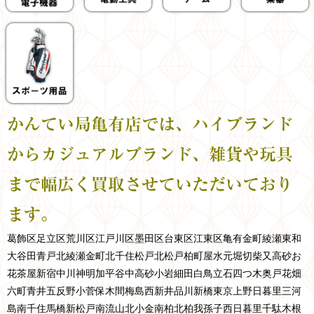
かんてい局亀有店では、ハイブランド
からカジュアルブランド、雑貨や玩具
まで幅広く買取させていただいており
ます。
葛飾区
足立区
荒川区
江戸川区
墨田区
台東区
江東区
亀有
金町
綾瀬
東和
大谷田
青戸
北綾瀬
金町
北千住
松戸
北松戸
柏
町屋
水元
堀切
柴又
高砂
お
花茶屋
新宿
中川
神明
加平
谷中
高砂
小岩
細田
白鳥
立石
四つ木
奥戸
花畑
六町
青井
五反野
小菅
保木間
梅島
西新井
品川
新橋
東京
上野
日暮里
三河
島
南千住
馬橋
新松戸
南流山
北小金
南柏
北柏
我孫子
西日暮里
千駄木
根