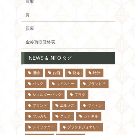
買取
質
質屋
金券買取価格表
NEWS & INFO タグ
指輪
お酒
財布
時計
バッグ
ウイスキー
ブランド品
ショルダーバッグ
プラダ
ブランド
エルメス
ヴィトン
ブルガリ
グッチ
シャネル
ティファニー
ブランドジュエリー