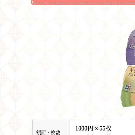
1000円×55枚
額面・枚数