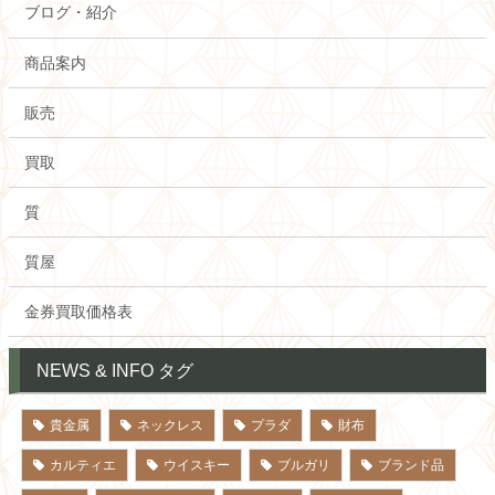
ブログ・紹介
商品案内
販売
買取
質
質屋
金券買取価格表
NEWS & INFO タグ
貴金属
ネックレス
プラダ
財布
カルティエ
ウイスキー
ブルガリ
ブランド品