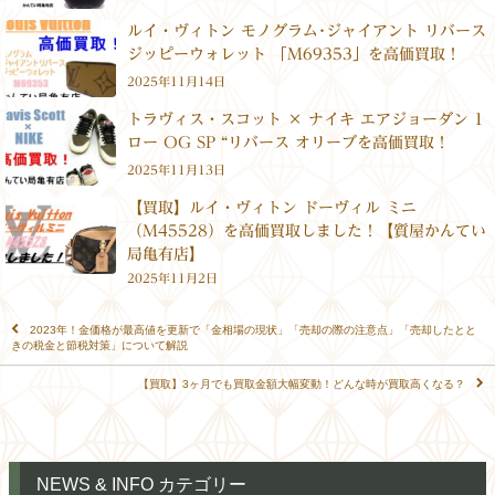
ルイ・ヴィトン モノグラム･ジャイアント リバース
ジッピーウォレット 「M69353」を高価買取！
2025年11月14日
トラヴィス・スコット × ナイキ エアジョーダン 1
ロー OG SP “リバース オリーブを高価買取！
2025年11月13日
【買取】ルイ・ヴィトン ドーヴィル ミニ
（M45528）を高価買取しました！【質屋かんてい
局亀有店】
2025年11月2日
2023年！金価格が最高値を更新で「金相場の現状」「売却の際の注意点」「売却したとと
きの税金と節税対策」について解説
【買取】3ヶ月でも買取金額大幅変動！どんな時が買取高くなる？
NEWS & INFO カテゴリー