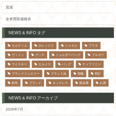
質屋
金券買取価格表
NEWS & INFO タグ
カルティエ
ロレックス
シャネル
プラダ
ヴィトン
グッチ
ショルダーバッグ
ブルガリ
ウイスキー
エルメス
バッグ
ティファニー
ブランドジュエリー
ブランド品
指輪
時計
財布
ブランド
ネックレス
貴金属
お酒
NEWS & INFO アーカイブ
2026年7月