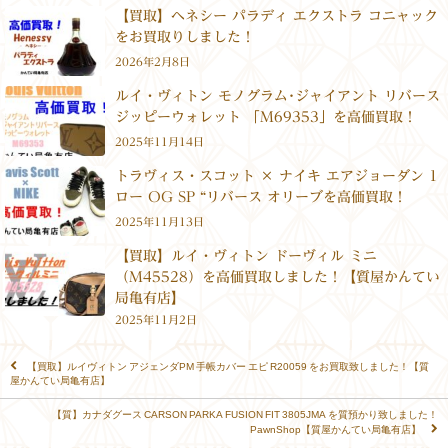
【買取】ヘネシー パラディ エクストラ コニャック
をお買取りしました！
2026年2月8日
ルイ・ヴィトン モノグラム･ジャイアント リバース
ジッピーウォレット 「M69353」を高価買取！
2025年11月14日
トラヴィス・スコット × ナイキ エアジョーダン 1
ロー OG SP “リバース オリーブを高価買取！
2025年11月13日
【買取】ルイ・ヴィトン ドーヴィル ミニ
（M45528）を高価買取しました！【質屋かんてい
局亀有店】
2025年11月2日
【買取】ルイヴィトン アジェンダPM 手帳カバー エピ R20059 をお買取致しました！【質
屋かんてい局亀有店】
【質】カナダグース CARSON PARKA FUSION FIT 3805JMA を質預かり致しました！
PawnShop【質屋かんてい局亀有店】