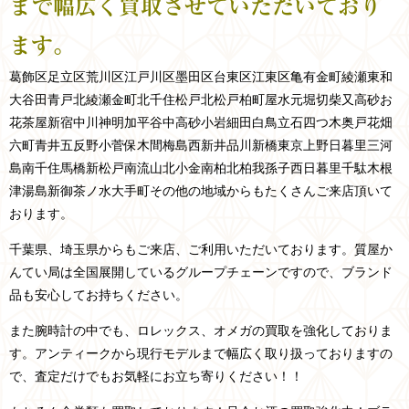
まで幅広く買取させていただいており
ます。
葛飾区
足立区
荒川区
江戸川区
墨田区
台東区
江東区
亀有
金町
綾瀬
東和
大谷田
青戸
北綾瀬
金町
北千住
松戸
北松戸
柏
町屋
水元
堀切
柴又
高砂
お
花茶屋
新宿
中川
神明
加平
谷中
高砂
小岩
細田
白鳥
立石
四つ木
奥戸
花畑
六町
青井
五反野
小菅
保木間
梅島
西新井
品川
新橋
東京
上野
日暮里
三河
島
南千住
馬橋
新松戸
南流山
北小金
南柏
北柏
我孫子
西日暮里
千駄木
根
津
湯島
新御茶ノ水
大手町
その他の地域からもたくさんご来店頂いて
おります。
千葉県、埼玉県からもご来店、ご利用いただいております。
質屋か
んてい局は全国展開しているグループチェーンですので、ブランド
品も安心してお持ちください。
また腕時計の中でも、ロレックス、オメガの買取を強化しておりま
す。アンティークから現行モデルまで幅広く取り扱っておりますの
で、査定だけでもお気軽にお立ち寄りください！！