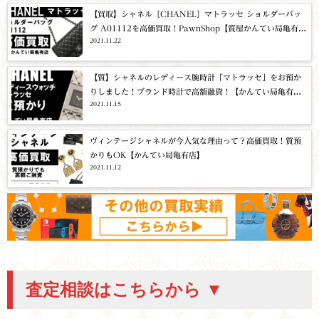
【買取】シャネル〔CHANEL〕マトラッセ ショルダーバッ
グ A01112を高価買取！PawnShop【質屋かんてい局亀有
2021.11.22
店】葛飾区・足立区・江戸川区・荒川区・墨田区・松戸市・
市川市・船橋市・八潮市・横浜市
【質】シャネルのレディース腕時計「マトラッセ」をお預か
りしました！ブランド時計で高額融資！【かんてい局亀有
2021.11.15
店】
ヴィンテージシャネルが今人気な理由って？高価買取！質預
かりもOK【かんてい局亀有店】
2021.11.12
査定相談はこちらから ▼