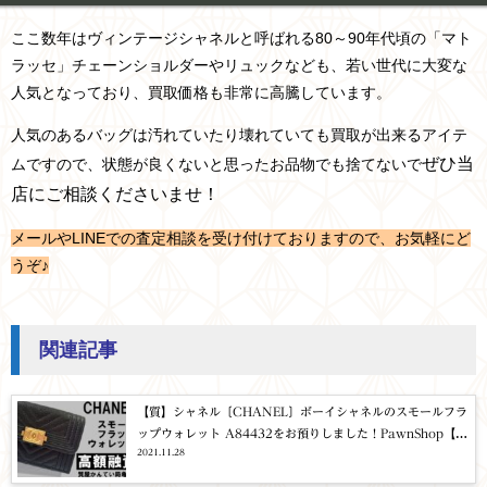
ここ数年はヴィンテージシャネルと呼ばれる80～90年代頃の「マト
ラッセ」チェーンショルダーや
リュックなども、若い世代に大変な
人気となっており、買取価格も非常に高騰しています。
人気のあるバッグは汚れていたり壊れていても買取が出来るアイテ
ぜひ当
ムですので、
状態が良くないと思ったお品物でも捨てないで
店にご相談くださいませ！
メールやLINEでの査定相談を受け付けておりますので、お気軽にど
うぞ♪
関連記事
【質】シャネル〔CHANEL〕ボーイシャネルのスモールフラ
ップウォレット A84432をお預りしました！PawnShop【質
2021.11.28
屋かんてい局亀有店】葛飾区・足立区・江戸川区・荒川区・
墨田区・松戸市・市川市・船橋市・八潮市・横浜市