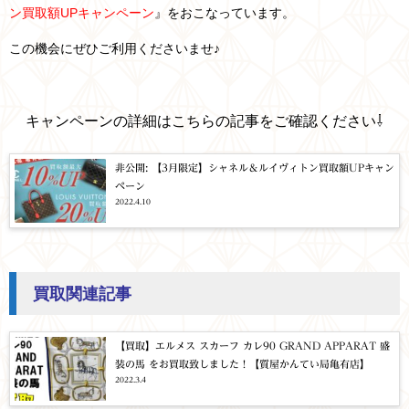
ン買取額UPキャンペーン
』をおこなっています。
この機会にぜひご利用くださいませ♪
キャンペーンの詳細はこちらの記事をご確認ください⇩
非公開: 【3月限定】シャネル＆ルイヴィトン買取額UPキャン
ペーン
2022.4.10
買取関連記事
【買取】エルメス スカーフ カレ90 GRAND APPARAT 盛
装の馬 をお買取致しました！【質屋かんてい局亀有店】
2022.3.4