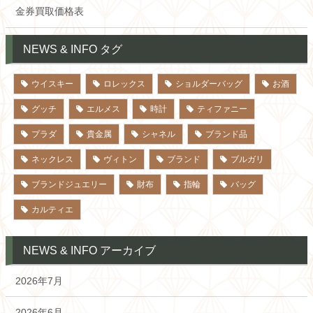
金券買取価格表
NEWS & INFO タグ
ウイスキー
ロレックス
ショルダーバッグ
お酒
グッチ
エルメス
時計
ティファニー
プラダ
貴金属
シャネル
ブランド品
ネックレス
ヴィトン
ブランド
ブルガリ
ブランドジュエリー
財布
指輪
バッグ
カルティエ
NEWS & INFO アーカイブ
2026年7月
2026年6月