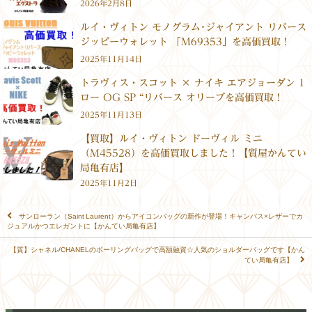
2026年2月8日
ルイ・ヴィトン モノグラム･ジャイアント リバース
ジッピーウォレット 「M69353」を高価買取！
2025年11月14日
トラヴィス・スコット × ナイキ エアジョーダン 1
ロー OG SP “リバース オリーブを高価買取！
2025年11月13日
【買取】ルイ・ヴィトン ドーヴィル ミニ
（M45528）を高価買取しました！【質屋かんてい
局亀有店】
2025年11月2日
サンローラン（Saint Laurent）からアイコンバッグの新作が登場！キャンバス×レザーでカ
ジュアルかつエレガントに【かんてい局亀有店】
【質】シャネル/CHANELのボーリングバッグで高額融資☆人気のショルダーバッグです【かん
てい局亀有店】