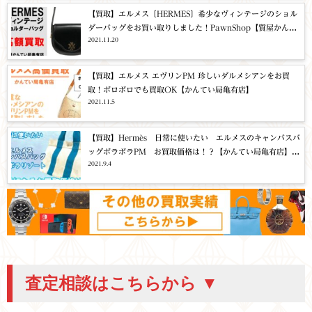
【買取】エルメス〔HERMES〕希少なヴィンテージのショル
ダーバッグをお買い取りしました！PawnShop【質屋かんて
2021.11.20
い局亀有店】葛飾区・足立区・江戸川区・荒川区・墨田区・
松戸市・市川市・船橋市・八潮市・横浜市
【買取】エルメス エヴリンPM 珍しいダルメシアンをお買
取！ボロボロでも買取OK【かんてい局亀有店】
2021.11.5
【買取】Hermès 日常に使いたい エルメスのキャンバスバ
ッグボラボラPM お買取価格は！？【かんてい局亀有店】葛
2021.9.4
飾区・足立区・江戸川区・荒川区・墨田区・松戸市・市川
市・船橋市・八潮市・横浜市
査定相談はこちらから ▼