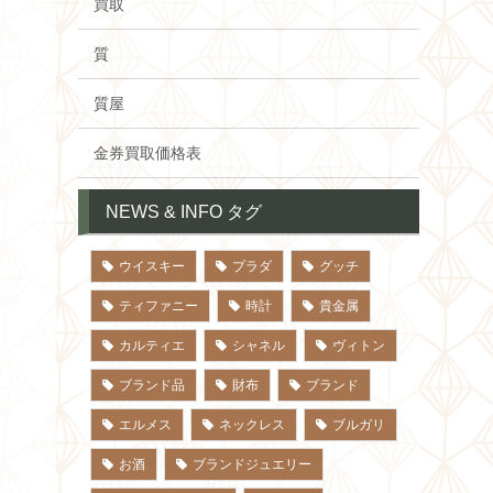
買取
質
質屋
金券買取価格表
NEWS & INFO タグ
ウイスキー
プラダ
グッチ
ティファニー
時計
貴金属
カルティエ
シャネル
ヴィトン
ブランド品
財布
ブランド
エルメス
ネックレス
ブルガリ
お酒
ブランドジュエリー