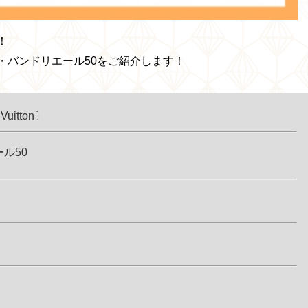
！
・バンドリエール50をご紹介します！
tton〕
ル50