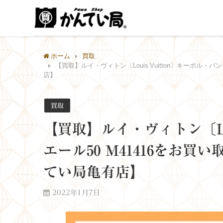
ホーム
買取
【買取】ルイ・ヴィトン〔Louis Vuitton〕キーポル・バ
店】
買取
【買取】ルイ・ヴィトン〔Lou
エール50 M41416をお買
てい局亀有店】
2022年1月7日