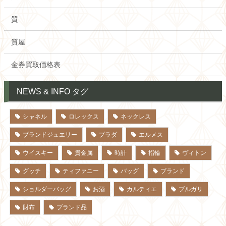
質
質屋
金券買取価格表
NEWS & INFO タグ
シャネル
ロレックス
ネックレス
ブランドジュエリー
プラダ
エルメス
ウイスキー
貴金属
時計
指輪
ヴィトン
グッチ
ティファニー
バッグ
ブランド
ショルダーバッグ
お酒
カルティエ
ブルガリ
財布
ブランド品