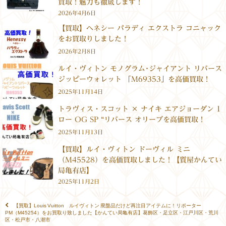
買取！魅力も徹底します！
2026年4月6日
【買取】ヘネシー パラディ エクストラ コニャック
をお買取りしました！
2026年2月8日
ルイ・ヴィトン モノグラム･ジャイアント リバース
ジッピーウォレット 「M69353」を高価買取！
2025年11月14日
トラヴィス・スコット × ナイキ エアジョーダン 1
ロー OG SP “リバース オリーブを高価買取！
2025年11月13日
【買取】ルイ・ヴィトン ドーヴィル ミニ
（M45528）を高価買取しました！【質屋かんてい
局亀有店】
2025年11月2日
【買取】Louis Vuitton ルイヴィトン 廃盤品だけど再注目アイテムに！リポーター
PM（M45254）をお買取り致しました【かんてい局亀有店】葛飾区・足立区・江戸川区・荒川
区・松戸市・八潮市