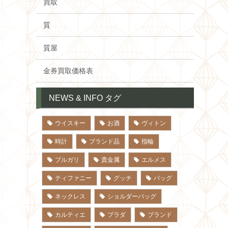
買取
質
質屋
金券買取価格表
NEWS & INFO タグ
ウイスキー
お酒
ヴィトン
時計
ブランド品
指輪
ブルガリ
貴金属
エルメス
ティファニー
グッチ
バッグ
ネックレス
ショルダーバッグ
カルティエ
プラダ
ブランド