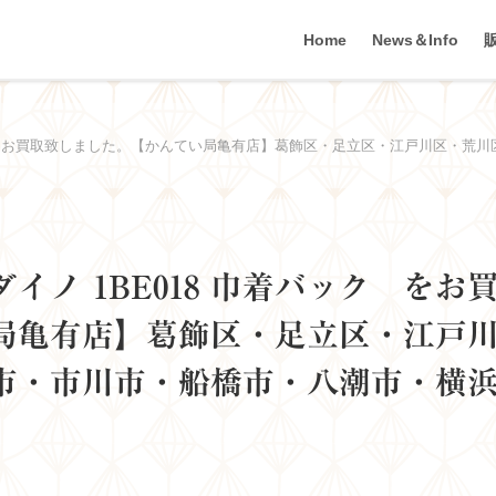
Home
News＆Info
ク をお買取致しました。【かんてい局亀有店】葛飾区・足立区・江戸川区・荒川
ノ 1BE018 巾着バック をお
局亀有店】葛飾区・足立区・江戸
市・市川市・船橋市・八潮市・横