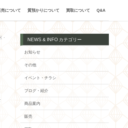
販売について
質預かりについて
買取について
Q&A
区・
NEWS & INFO カテゴリー
お知らせ
その他
買
イベント・チラシ
川
ブログ・紹介
浜
商品案内
販売