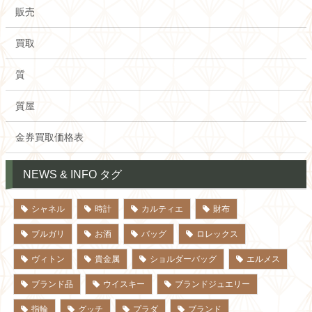
販売
買取
質
質屋
金券買取価格表
NEWS & INFO タグ
シャネル
時計
カルティエ
財布
ブルガリ
お酒
バッグ
ロレックス
ヴィトン
貴金属
ショルダーバッグ
エルメス
ブランド品
ウイスキー
ブランドジュエリー
指輪
グッチ
プラダ
ブランド