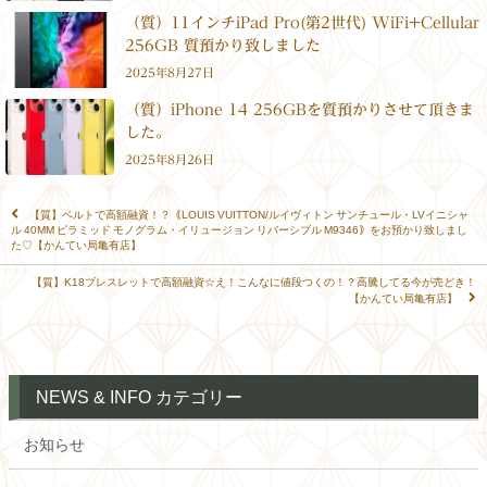
（質）11インチiPad Pro(第2世代) WiFi+Cellular
256GB 質預かり致しました
2025年8月27日
（質）iPhone 14 256GBを質預かりさせて頂きま
した。
2025年8月26日
【質】ベルトで高額融資！？｟LOUIS VUITTON/ルイヴィトン サンチュール・LVイニシャ
ル 40MM ピラミッド モノグラム・イリュージョン リバーシブル M9346｠をお預かり致しまし
た♡【かんてい局亀有店】
【質】K18ブレスレットで高額融資☆え！こんなに値段つくの！？高騰してる今が売どき！
【かんてい局亀有店】
NEWS & INFO カテゴリー
お知らせ