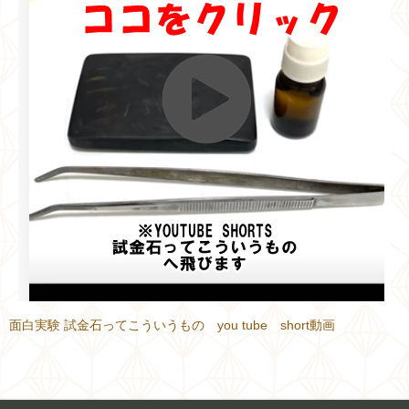
面白実験 試金石ってこういうもの you tube short動画