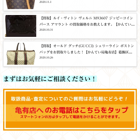
2020.11.1
区
【買取】ルイ・ヴィトン ヴェルニ M93607 ジッピーコイン
パース アマラント の買取価格をお教えします。【かんてい局
2020.10.31
亀有店】足立区・葛飾区
【買取】オールド グッチ(GUCCI) シェリーライン ボストン
バッグをお買取りしました！【かんてい局亀有店】葛飾区・
2020.10.26
足立区・江戸川区・荒川区・松戸市
まずはお気軽にご相談ください！