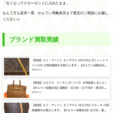
「古くなってクローゼットに入れたまま」
なんて方も是非一度、かんてい局亀有店まで査定のご相談にお越し
ください☆
ブランド買取実績
【買取】ルイ・ヴィトン モノグラム M51852/ポシェットツ
インGM の買取価格をお教えします。【かんてい局亀有店】
2020.11.3
足立区・葛飾区
【買取】エルメス バーキン35（トゴ）を買取致しました！
【かんてい局亀有店】葛飾区・足立区・江戸川区・荒川区・
2020.11.1
松戸市
【買取】ルイ・ヴィトン モノグラム M51290/ドルーオ の買
取価格をお教えします。【かんてい局亀有店】足立区・葛飾