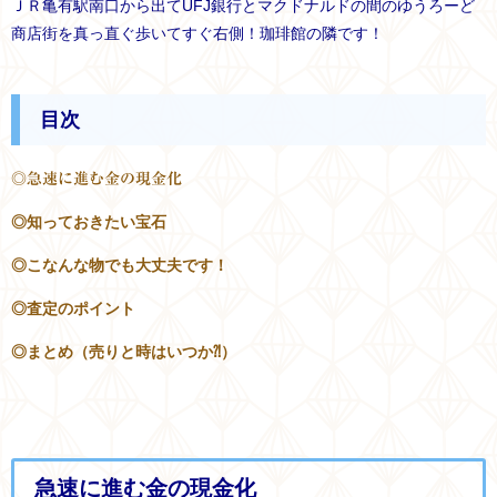
ＪＲ亀有駅南口から出てUFJ銀行とマクドナルドの間のゆうろーど
商店街を真っ直ぐ歩いてすぐ右側！珈琲館の隣です！
目次
◎急速に進む金の現金化
◎知っておきたい宝石
◎こなんな物でも大丈夫です！
◎査定のポイント
◎まとめ（売りと時はいつか⁈）
急速に進む金の現金化