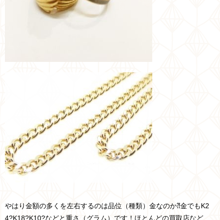
やはり金額の多くを左右するのは品位（種類）金なのか⁈金でもK2
4?K18?K10?などと重さ（グラム）です！ほとんどの買取店など