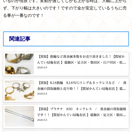
いるのが現状です。変動が激しくしかも上がる時は、大幅に上がら
ず、下がり幅は大きいのです！ですので金が安定しているうちに売
る事が一番なのです！
関連記事
【買取】指輪など貴金属多数をお売り頂きました！【質屋か
んてい局亀有店 】葛飾区・足立区・墨田区・江戸川区・松戸
2020.5.9
市・北千住・東京都・千葉・埼玉・指輪・ネックレス・貴金
属・買取・質
【買取】K18指輪 K18WGリング＆ネックレスなど / 貴
金属の買取価格と売り時！！【質屋かんてい局亀有店 】葛飾
2020.5.5
区・足立区・墨田区・江戸川区・松戸市・北千住・東京都・
千葉・埼玉・金・買取
【買取】プラチナ 850 ネックレス / 貴金属の買取価格
です！！【質屋かんてい局亀有店 】葛飾区・足立区・墨田
2020.5.5
区・江戸川区・松戸市・北千住・東京都・千葉・埼玉・PT85
0・貴金属・買取