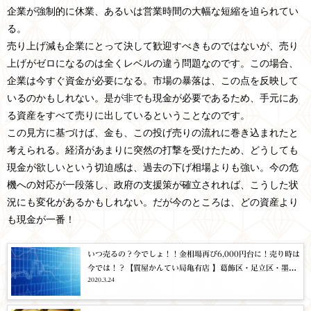
企業が強制的に休業、あるいは営業時間の大幅な短縮を迫られてい
る。
売り上げ減も企業にとって決して歓迎すべきものではないが、売り
上げがゼロになるのは全くレベルの違う問題なのです。この場合、
企業は今すぐ資金が必要になる。市場の暴落は、この点を反映して
いるのかもしれない。是が非でも現金が必要であるため、手元にあ
る資産をすべて売りに出しているということなのです。
この見方に基づけば、金も、この投げ売りの流れに巻き込まれたと
考えられる。経済があまりに突然の打撃を受けたため、どうしても
現金が欲しいという切迫感は、過去の下げ相場よりも強い。今の危
機への対応が一段落し、政府の支援策が確立されれば、こうした状
況にも変化があるかもしれない。だが今のところは、どの資産より
も現金が一番！
いつ売るの？今でしょ！！金相場再び6,000円台に！売り時は
今では！？【質屋かんてい局亀有店 】葛飾区・足立区・墨田
2020.3.24
区・江戸川区・松戸市・北千住・東京都・千葉・埼玉・時
計・腕時計・買取・質