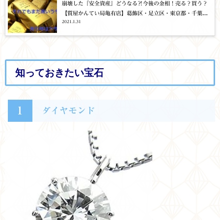
崩壊した『安全資産』どうなる⁈今後の金相！売る？買う？
【質屋かんてい局亀有店】葛飾区・足立区・東京都・千葉・
2021.1.31
埼玉GOLD 貴金属 暴落
知っておきたい宝石
1
ダイヤモンド