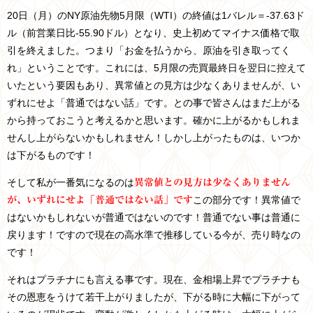
20日（月）のNY原油先物5月限（WTI）の終値は1バレル＝-37.63ド
ル（前営業日比-55.90ドル）となり、史上初めてマイナス価格で取
引を終えました。つまり「お金を払うから、原油を引き取ってく
れ」ということです。これには、5月限の売買最終日を翌日に控えて
いたという要因もあり、異常値との見方は少なくありませんが、い
ずれにせよ「普通ではない話」です。との事で皆さんはまだ上がる
から持っておこうと考えるかと思います。確かに上がるかもしれま
せんし上がらないかもしれません！しかし上がったものは、いつか
は下がるものです！
そして私が一番気になるのは
異常値との見方は少なくありません
この部分です！異常値で
が、いずれにせよ「普通ではない話」です
はないかもしれないが普通ではないのです！普通でない事は普通に
戻ります！ですので現在の高水準で推移している今が、売り時なの
です！
それはプラチナにも言える事です。現在、金相場上昇でプラチナも
その恩恵をうけて若干上がりましたが、下がる時に大幅に下がって