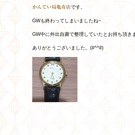
かんてい局亀有店
です。
GWも終わってしまいましたね~
GW中に
外出自粛で整理していたとお持ち頂き
ありがとうございました。(#^^#)