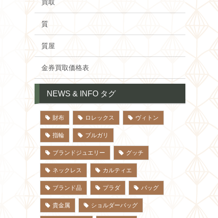
買取
質
質屋
金券買取価格表
NEWS & INFO タグ
財布
ロレックス
ヴィトン
指輪
ブルガリ
ブランドジュエリー
グッチ
ネックレス
カルティエ
ブランド品
プラダ
バッグ
貴金属
ショルダーバッグ