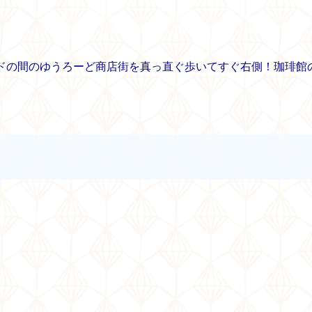
ルドの間のゆうろーど商店街を真っ直ぐ歩いてすぐ右側！珈琲館