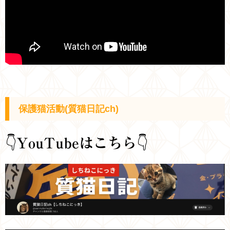
保護猫活動(質猫日記ch)
👇
YouTubeはこちら
👇