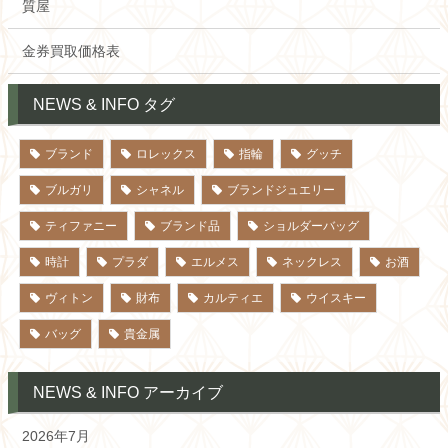
質屋
金券買取価格表
NEWS & INFO タグ
ブランド
ロレックス
指輪
グッチ
ブルガリ
シャネル
ブランドジュエリー
ティファニー
ブランド品
ショルダーバッグ
時計
プラダ
エルメス
ネックレス
お酒
ヴィトン
財布
カルティエ
ウイスキー
バッグ
貴金属
NEWS & INFO アーカイブ
2026年7月