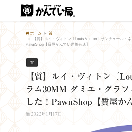
ホーム
質
【質】ルイ・ヴィトン〔Louis Vuitton〕サンチュール
PawnShop【質屋かんてい局亀有店】
質
【質】ルイ・ヴィトン〔Loui
ラム30MM ダミエ・グラフ
した！PawnShop【質屋
2022年1月17日