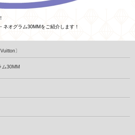
！
ネオグラム30MMをご紹介します！
tton〕
30MM