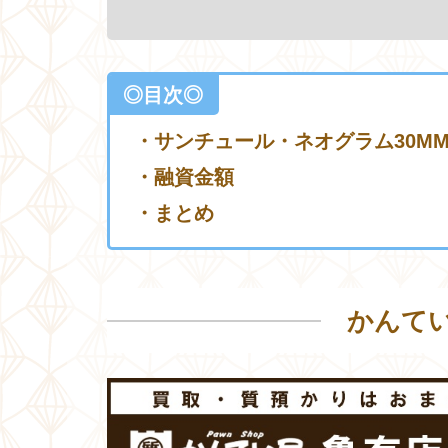
◎目次◎
・
サンチュール・ネオグラム30M
・
融資金額
・まとめ
かんて