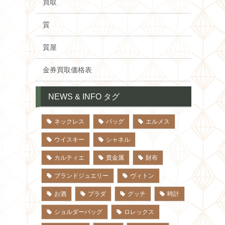
買取
質
質屋
金券買取価格表
NEWS & INFO タグ
ネックレス
バッグ
エルメス
ウイスキー
シャネル
カルティエ
貴金属
財布
ブランドジュエリー
ヴィトン
お酒
プラダ
グッチ
時計
ショルダーバッグ
ロレックス