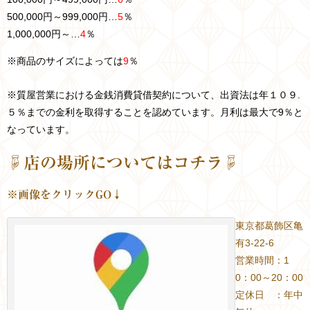
500,000円～999,000円…
5
％
1,000,000円～…
4
％
※商品のサイズによっては
9
％
※質屋営業における金銭消費貸借契約について、出資法は年１０９.
５％までの金利を取得することを認めています。月利は最大で9％と
なっています。
☟店の場所についてはコチラ☟
※画像をクリックGO↓
東京都葛飾区亀
有3-22-6
営業時間：1
0：00～20：00
定休日 ：年中