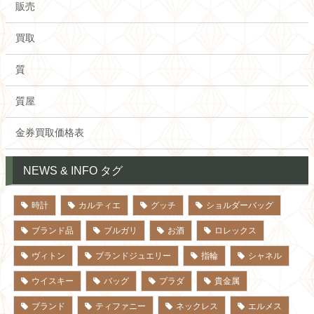
販売
買取
質
質屋
金券買取価格表
NEWS & INFO タグ
時計
カルティエ
グッチ
ショルダーバッグ
ブランド品
ブルガリ
お酒
ロレックス
ヴィトン
ブランドジュエリー
指輪
シャネル
ウイスキー
バッグ
プラダ
貴金属
ブランド
ティファニー
ネックレス
エルメス