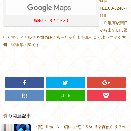
無休
TEL:03-6240-7
118
地図はココをクリック！
ＪＲ亀有駅南口
から出てUFJ銀
行とマクドナルドの間のゆうろーど商店街を真っ直ぐ歩いてすぐ右
側！珈琲館の隣です！
LINE
質
の関連記事
（質）iPad Air (第4世代) 256GBを質預かりさせ