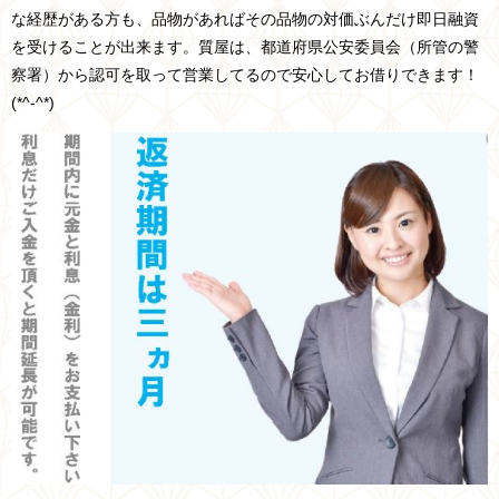
な経歴がある方も、品物があればその品物の対価ぶんだけ即日融資
を受けることが出来ます。質屋は、
都道府県
公安委員会
（所管の
警
察署
）
から認可を取って営業してるので安心してお借りできます！
(*^-^*)