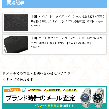
関連記事
【質】ルイヴィトン タイガ コインケース /M63375の質預か
り価格をお教えします。【かんてい局亀有店】葛飾区・足立
2020.10.3
区・江戸川区・松戸市
【質】プラダ サフィアーノ コインケース 黒 1MM268の質
預かり価格をお教えします。【かんてい局亀有店】
2020.9.20
査定
☟
メールでの査定・お問い合わせはコチラ☟
※タップで送れます