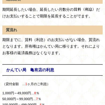
期間延長したい場合、延長したい月数分の
賃料（利息）
だ
けお支払いすることで
期限を延長することがでます。
質流れ
期限までに、賃料（利息）のお支払いがない場合、質流れ
となります。所有権はかんてい局に移ります。それにより
お客様の返済義務はなくなります。
かんてい局 亀有店の利息
（貸付金額 …
1
ヶ月のご利息）
1,000円～49,000円…
8
％
50,000円～99,000円…
7
％
100,000円～499,000円…
6
％