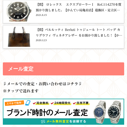
【質】 ロレックス エクスプローラーⅠ Ref.114270を質
預かり致しました。【かんてい局亀有店】葛飾区・足立区・
2021.8.15
江戸川区・荒川区・松戸市・八潮市・横浜市
【質】ベルルッティ Berluti トゥジュール トート バッグ カ
リグラフィ ヴェネチアレザー をお預かり致しました！【かん
2020.12.5
てい局亀有店】葛飾区・足立区・江戸川区・荒川区・松戸
市・八潮市
メール査定
☟
メールでの査定・お問い合わせはコチラ☟
※タップで送れます