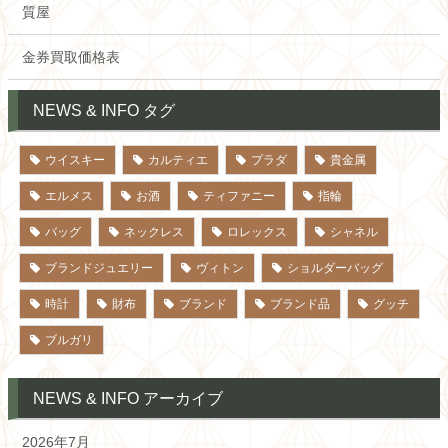
質屋
金券買取価格表
NEWS & INFO タグ
ウイスキー
カルティエ
プラダ
貴金属
エルメス
お酒
ティファニー
指輪
バッグ
ネックレス
ロレックス
シャネル
ブランドジュエリー
ヴィトン
ショルダーバッグ
時計
財布
ブランド
ブランド品
グッチ
ブルガリ
NEWS & INFO アーカイブ
2026年7月