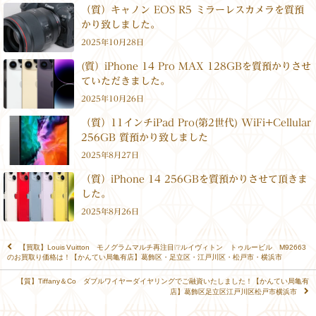
（質）キャノン EOS R5 ミラーレスカメラを質預
かり致しました。
2025年10月28日
(質）iPhone 14 Pro MAX 128GBを質預かりさせ
ていただきました。
2025年10月26日
（質）11インチiPad Pro(第2世代) WiFi+Cellular
256GB 質預かり致しました
2025年8月27日
（質）iPhone 14 256GBを質預かりさせて頂きま
した。
2025年8月26日
【買取】Louis Vuitton モノグラムマルチ再注目❕❔ルイヴィトン トゥルービル M92663
のお買取り価格は！【かんてい局亀有店】葛飾区・足立区・江戸川区・松戸市・横浜市
【質】Tiffany＆Co ダブルワイヤーダイヤリングでご融資いたしました！【かんてい局亀有
店】葛飾区足立区江戸川区松戸市横浜市