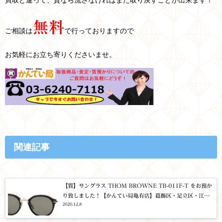
無料
ご相談は
で行っておりますので
お気軽にお立ち寄りくださいませ。
関連記事
【質】サングラス THOM BROWNE TB-011F-T をお預か
り致しました！【かんてい局亀有店】葛飾区・足立区・江戸
2020.12.8
川区・荒川区・松戸市・八潮市