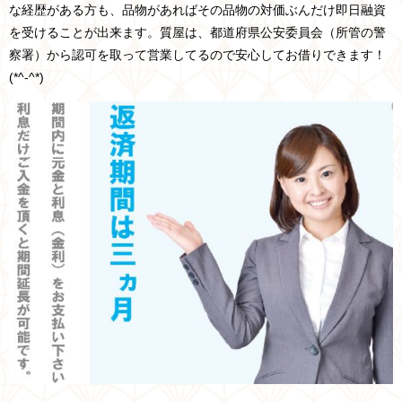
な経歴がある方も、品物があればその品物の対価ぶんだけ即日融資
を受けることが出来ます。質屋は、
都道府県
公安委員会
（所管の
警
察署
）
から認可を取って営業してるので安心してお借りできます！
(*^-^*)