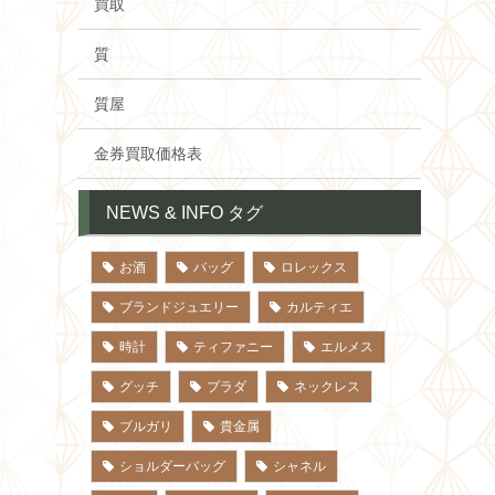
買取
質
質屋
金券買取価格表
NEWS & INFO タグ
お酒
バッグ
ロレックス
ブランドジュエリー
カルティエ
時計
ティファニー
エルメス
グッチ
プラダ
ネックレス
ブルガリ
貴金属
ショルダーバッグ
シャネル