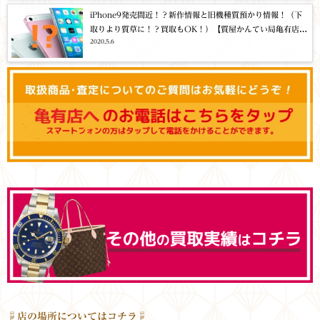
iPhone9発売間近！？新作情報と旧機種質預かり情報！（下
取りより質草に！？買取もOK！）【質屋かんてい局亀有店オ
2020.5.6
フィシャルブログ】
☟店の場所についてはコチラ☟