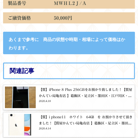
製品番号 MWＨＬ2Ｊ/Ａ
ご融資価格 50,000
円
あくまで参考に 商品の状態や時期・相場によって価格はか
わります。
関連記事
【質】iPhone 8 Plus 256GBをお預かり致しました！【質屋
かんてい局亀有店 】葛飾区・足立区・墨田区・江戸川区・松
2020.4.18
戸市・北千住・東京都・千葉・埼玉・携帯・スマホ・タブレ
ット・買取・質
【質】i phone11 ホワイト 64㎇ を お預かりさせて頂き
ました！【質屋かんてい局亀有店 】葛飾区・足立区・墨田
2020.4.14
区・江戸川区・松戸市・北千住・東京都・千葉・埼玉・携
帯・アイフォン・タブレット・ノートパソコン・買取・質