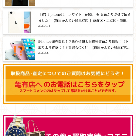
ット・買取・質
【質】i phone11 ホワイト 64㎇ を お預かりさせて頂き
ました！【質屋かんてい局亀有店 】葛飾区・足立区・墨田
2020.4.14
区・江戸川区・松戸市・北千住・東京都・千葉・埼玉・携
帯・アイフォン・タブレット・ノートパソコン・買取・質
iPhone9発売間近！？新作情報と旧機種質預かり情報！（下
取りより質草に！？買取もOK！）【質屋かんてい局亀有店オ
2020.5.6
フィシャルブログ】