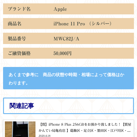
ブランド名 Apple
商品名 iPhone 11 Pro （シルバー）
製品番号 MWC82J/A
ご融資価格 50,000
円
あくまで参考に 商品の状態や時期・相場によって価格はか
わります。
関連記事
【質】iPhone 8 Plus 256GBをお預かり致しました！【質屋
かんてい局亀有店 】葛飾区・足立区・墨田区・江戸川区・松
2020.4.18
戸市・北千住・東京都・千葉・埼玉・携帯・スマホ・タブレ