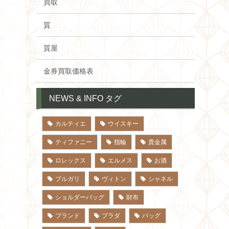
買取
質
質屋
金券買取価格表
NEWS & INFO タグ
カルティエ
ウイスキー
ティファニー
指輪
貴金属
ロレックス
エルメス
お酒
ブルガリ
ヴィトン
シャネル
ショルダーバッグ
財布
ブランド
プラダ
バッグ