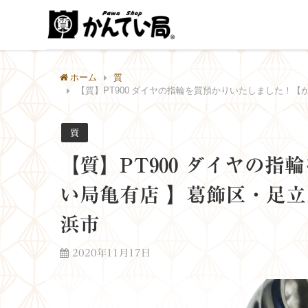
ホーム
質
【質】PT900 ダイヤの指輪を質預かりいたしました！
質
【質】PT900 ダイヤの
い局亀有店 】葛飾区・足
浜市
2020年11月17日