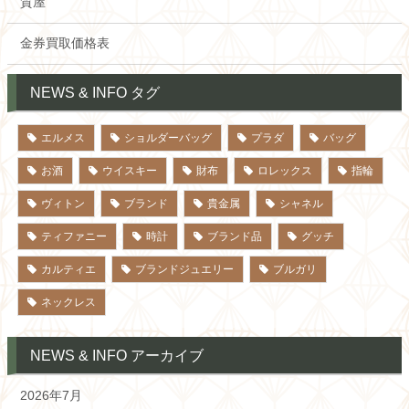
質屋
金券買取価格表
NEWS & INFO タグ
エルメス
ショルダーバッグ
プラダ
バッグ
お酒
ウイスキー
財布
ロレックス
指輪
ヴィトン
ブランド
貴金属
シャネル
ティファニー
時計
ブランド品
グッチ
カルティエ
ブランドジュエリー
ブルガリ
ネックレス
NEWS & INFO アーカイブ
2026年7月