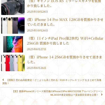
（質）キャノン EOS R5 ミラーレスカメラを質預
かり致しました。
2025年10月28日
(質）iPhone 14 Pro MAX 128GBを質預かりさせ
ていただきました。
2025年10月26日
（質）11インチiPad Pro(第2世代) WiFi+Cellular
256GB 質預かり致しました
2025年8月27日
（質）iPhone 14 256GBを質預かりさせて頂きま
した。
2025年8月26日
【買取】思わぬ高額査定！どこよりも高く売れる！K18 ネックレス リング をまとめて高価
買取！
【質】最新iPhone16シリーズ発売後のiPhone13Pro MAX 512GB アルパイングリーン
MLJ43J/A査定金額は？質金額目安表を公開！