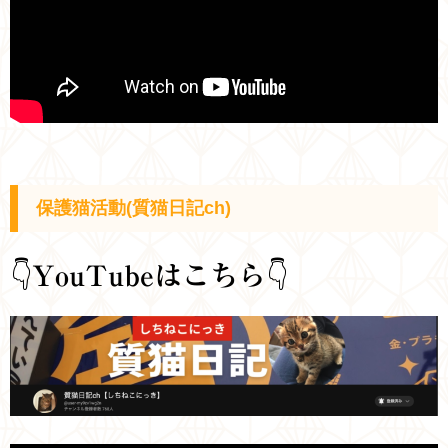
保護猫活動(質猫日記ch)
👇
YouTubeはこちら
👇