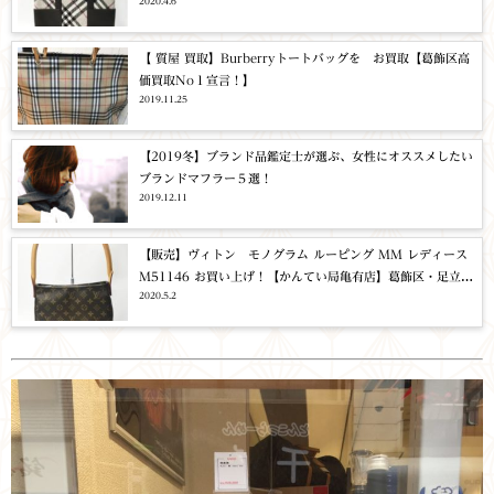
2020.4.6
住・東京都・千葉・埼玉・バッグ・買取・質
【 質屋 買取】Burberryトートバッグを お買取【葛飾区高
価買取No１宣言！】
2019.11.25
【2019冬】ブランド品鑑定士が選ぶ、女性にオススメしたい
ブランドマフラー５選！
2019.12.11
【販売】ヴィトン モノグラム ルーピング MM レディース
M51146 お買い上げ！【かんてい局亀有店】葛飾区・足立
2020.5.2
区・墨田区・江戸川区・松戸市・北千住・東京都・千葉・埼
玉・ブランド品・ルイヴィトン・買取・質