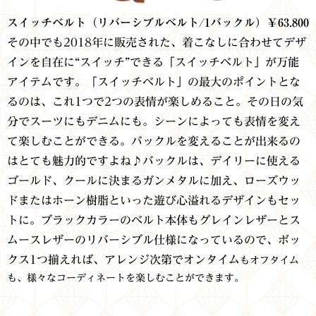
スイッチベルト（リバーシブルベルト/1バックル）￥63.800
その中でも
2018年に販売された、着こなしに合わせてデザ
インを自在に“スイッチ”できる
「スイッチベルト」が万能
アイテムです。
「スイッチベルト」の最大のポイントとな
るのは、これ1つで2つの表情が楽しめること。その日の気
分でスーツにもデニムにも。シーンによっても表情を変え
て楽しむことができる。バックルを変えることが出来るの
はとても魅力的ですよね♪
バックルは、デイリーに使える
ゴールド、クールに決まるガンメタルに加え、ローズウッ
ドまたはホーン樹脂といった遊び心溢れるデザインもセッ
トに。ブラックカラーのベルト本体もグレインレザーとス
ムースレザーのリバーシブル仕様になっているので、ボッ
クス1つ揃えれば、アレンジ次第でオンタイム
もオフタイム
も、様々なコーディネートを楽しむことができます。