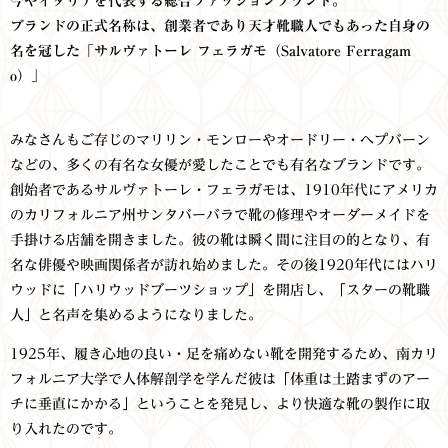
今やイタリアを代表する総合ファッションブランド。
ブランドの正式名称は、創業者であり天才靴職人でもあった自身の
名を冠した「サルヴァトーレ フェラガモ（Salvatore Ferragam
o）」
みなさんもご存じのマリリン・モンローやオードリー・ヘプバーン
などの、多くの有名な女優が愛したことでも有名なブランドです。
創始者であるサルヴァトーレ・フェラガモは、1910年代にアメリカ
のカリフォルニア州サンタバーバラで靴の修理やオーダーメイドを
手掛ける店舗を開きました。彼の靴は瞬く間に注目の的となり、有
名な俳優や映画関係者が訪れ始めました。その後1920年代にはハリ
ウッドに「ハリウッドブーツショップ」を開店し、「スターの靴職
人」と名声を集めるようになりました。
1925年、履き心地の良い・足を痛めない靴を開発するため、南カリ
フォルニア大学で人体解剖学を学んだ彼は「体重は土踏まずのアー
チに垂直にかかる」ということを発見し、より快適な靴の製作に取
り入れたのです。