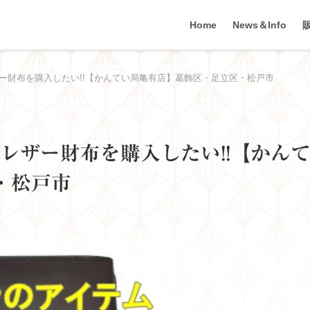
Home
News＆Info
 レザー財布を購入したい!!【かんてい局亀有店】葛飾区・足立区・松戸市
ン レザー財布を購入したい!!【かん
・松戸市