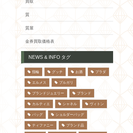
買取
質
質屋
金券買取価格表
NEWS & INFO タグ
指輪
グッチ
お酒
プラダ
エルメス
ブルガリ
ブランドジュエリー
ブランド
カルティエ
シャネル
ヴィトン
バッグ
ショルダーバッグ
ティファニー
ブランド品