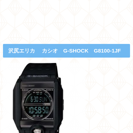
沢尻エリカ カシオ G-SHOCK G8100-1JF