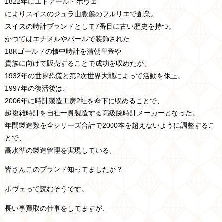
1822年にエドアール・ボヴェ
によりスイスのジュラ山脈麓のフルリエで創業。
スイスの時計ブランドとして7番目に古い歴史を持つ。
かつてはエナメルやパールで装飾された
18Kゴールドの懐中時計を清朝皇帝や
貴族に向けて販売することで成功を収めたが、
1932年の世界恐慌と第2次世界大戦によって活動を休止。
1997年の復活後は、
2006年に時計製造工房2社を傘下に収めることで、
超複雑時計を自社一貫製造する高級腕時計メーカーとなった。
年間製造数を全シリーズ合計で2000本を超えないように調整するこ
とで、
高水準の製造管理を実現している。
皆さんこのブランド知ってましたか？
ボヴェって読むそうです。
長い事買取の仕事をしてますが、