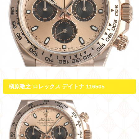
槇原敬之 ロレック
ス デイトナ 116505