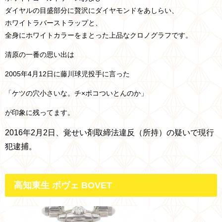
ダイヤルの目盛部分に贅沢にダイヤモンドをあしらい、
ホワイトラバーストラップと、
全身にホワイトカラーをまとった上品なクロノグラフです。
清原の一番の思い出は
2005年4月12日に藤川球児投手に言った
「ケツの穴小さいな。チ×ポコついとんのか」
が印象に残ってます。
2016年2月2日、覚せい剤取締法違反（所持）の疑いで現行
犯逮捕。
高知東生 ボヴェ BOVET