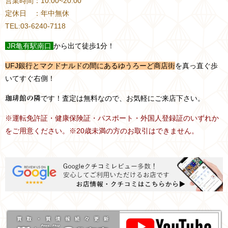
営業時間：10:00~20:00
定休日 ：年中無休
TEL:03-6240-7118
JR
亀有駅南口
から出て徒歩1分！
UFJ銀行とマクドナルドの間にあるゆうろーど商店街
を真っ直ぐ歩
いてすぐ右側！
です！査定は無料なので、お気軽にご来店下さい。
珈琲館の隣
※運転免許証・健康保険証・パスポート・外国人登録証のいずれか
をご用意ください。※20歳未満の方のお取引はできません。