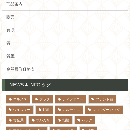
商品案内
販売
買取
質
質屋
金券買取価格表
NEWS & INFO タグ
エルメス
プラダ
ティファニー
ブランド品
ウイスキー
時計
カルティエ
ショルダーバッグ
貴金属
ブルガリ
指輪
バッグ