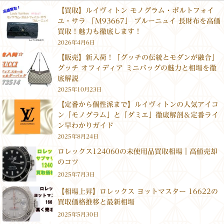
【買取】ルイヴィトン モノグラム・ポルトフォイ
ユ・サラ 「M93667」 ブルーニュイ 長財布を高価
買取！魅力も徹底します！
2026年4月6日
【販売】新入荷！「グッチの伝統とモダンが融合」
グッチ オフィディア ミニバッグの魅力と相場を徹
底解説
2025年10月23日
【定番から個性派まで】ルイヴィトンの人気アイコ
ン「モノグラム」と「ダミエ」徹底解剖＆定番ライ
ン早わかりガイド
2025年8月24日
ロレックス124060の未使用品買取相場｜高値売却
のコツ
2025年7月3日
【相場上昇】ロレックス ヨットマスター 16622の
買取価格推移と最新相場
2025年5月30日