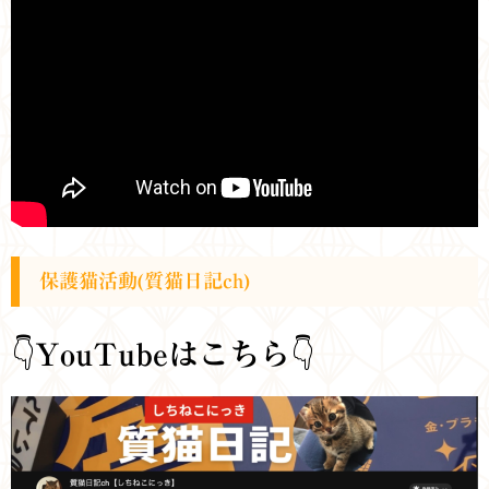
保護猫活動(質猫日記ch)
👇
YouTubeはこちら
👇