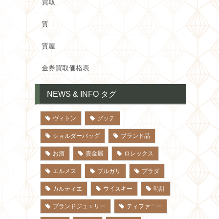
買取
質
質屋
金券買取価格表
NEWS & INFO タグ
ヴィトン
グッチ
ショルダーバッグ
ブランド品
お酒
貴金属
ロレックス
エルメス
ブルガリ
プラダ
カルティエ
ウイスキー
時計
ブランドジュエリー
ティファニー