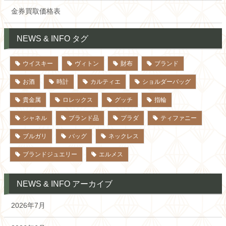
金券買取価格表
NEWS & INFO タグ
ウイスキー
ヴィトン
財布
ブランド
お酒
時計
カルティエ
ショルダーバッグ
貴金属
ロレックス
グッチ
指輪
シャネル
ブランド品
プラダ
ティファニー
ブルガリ
バッグ
ネックレス
ブランドジュエリー
エルメス
NEWS & INFO アーカイブ
2026年7月