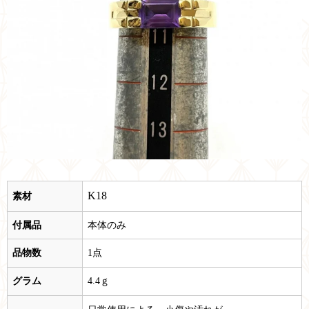
K18
素材
付属品
本体のみ
品物数
1点
グラム
4.4ｇ