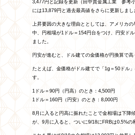
3,477円と記録を更新（田中貴金属工業 参
には13,879円と過去最高値をさらに更新しまし
上昇要因の大きな理由ととしては、アメリカの
中、円相場が1ドル＝154円台をつけ、円安ド
ました。
円安が進むと、ドル建ての金価格が円換算で高
たとえば、金価格がドル建てで「1g＝50ドル
す。
1ドル＝90円（円高）のとき：4,500円
1ドル＝160円（円安）のとき：8,000円
8月に入ると
円高に振れたことで金相場は下降傾向
が、9月に入ると、ついに
9/18にFRBは0.5