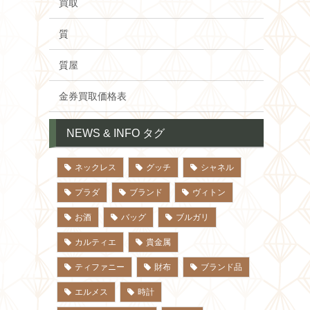
買取
質
質屋
金券買取価格表
NEWS & INFO タグ
ネックレス
グッチ
シャネル
プラダ
ブランド
ヴィトン
お酒
バッグ
ブルガリ
カルティエ
貴金属
ティファニー
財布
ブランド品
エルメス
時計