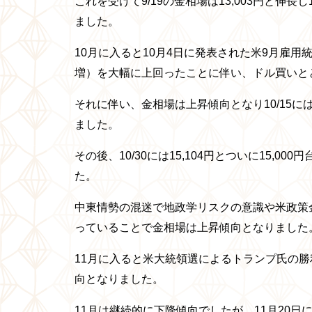
これを受けて9/19の金相場は13,003円と伸長し
ました。
10月に入ると10月4日に発表された米9月雇用統
増）を大幅に上回ったことに伴い、ドル買いと
それに伴い、金相場は上昇傾向となり10/15には
ました。
その後、10/30には15,104円とついに15,00
た。
中東情勢の混迷で地政学リスクの意識や米政策
っていることで金相場は上昇傾向となりました
11月に入ると米大統領選によるトランプ氏の
向となりました。
11月は継続的に下降傾向でしたが、11月20日