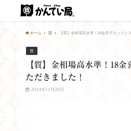
ホーム
質
【質】金相場高水準！18金喜平ネックレ
質
【質】金相場高水準！18
ただきました！
2024年11月20日