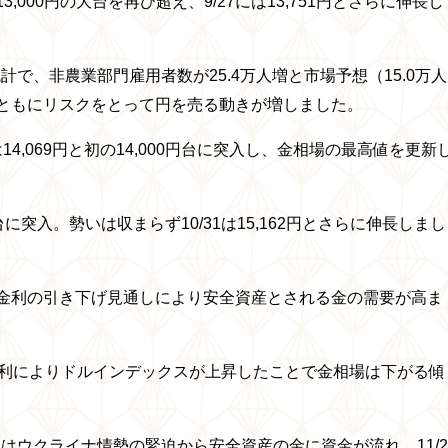
13,000円の大台を再び超え、9/27には13,751円とさらに伸長し
計で、非農業部門雇用者数が25.4万人増と市場予想（15.0万人
ともにリスクをとって円を売る動きが増しました。
14,069円と初の14,000円台に突入し、金相場の最高値を更新
0円台に突入。勢いは収まらず10/31は15,162円とさらに伸長しまし
金利の引き下げ見通しにより安全資産とされる金の需要が高ま
。
勝利によりドルインデックスが上昇したことで金相場は下がる傾
にはウクライナ情勢の緊迫から安全資産の金に資金が流れ、11/2