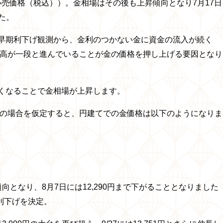
考小売価格（税込））。金相場はその後も上昇傾向となり7月17日
た。
早期利下げ観測から、金利のつかない金に資金の流入が続く
ル高が一段と進んでいることが金の価格を押し上げる要因となり
くなることで金相場が上昇します。
」の場合を仮定すると、円建てでの金価格は以下のようになりま
となり、8月7日には12,290円まで下がることとなりました
%の利下げを決定。