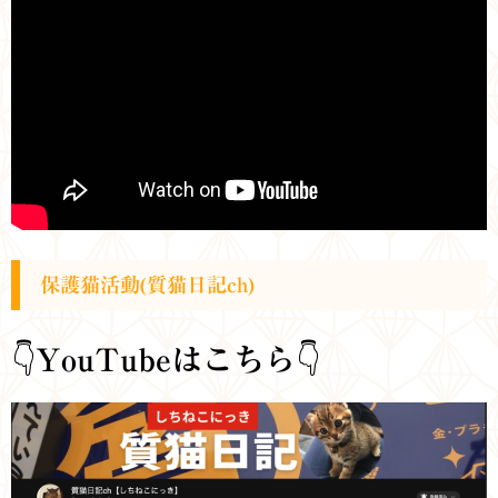
保護猫活動(質猫日記ch)
👇
YouTubeはこちら
👇