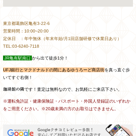
東京都葛飾区亀有3-22-6
営業時間：10:00~20:00
定休日 ：年中無休（年末年始/月1回店舗研修で休業日あり）
TEL:03-6240-7118
JR
亀有駅南口
から出て徒歩1分！
UFJ銀行とマクドナルドの間にあるゆうろーど商店街
を真っ直ぐ歩
いてすぐ右側！
です！査定は無料なので、お気軽にご来店下さい。
珈琲館の隣
※運転免許証・健康保険証・パスポート・外国人登録証のいずれか
をご用意ください。※20歳未満の方のお取引はできません。