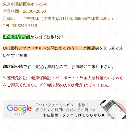
東京都葛飾区亀有3-22-6
営業時間：10:00~20:00
定休日 ：年中無休（年末年始/月1回店舗研修で休業日あり）
TEL:03-6240-7118
JR
亀有駅南口
から出て徒歩1分！
UFJ銀行とマクドナルドの間にあるゆうろーど商店街
を真っ直ぐ歩
いてすぐ右側！
です！査定は無料なので、お気軽にご来店下さい。
珈琲館の隣
※運転免許証・健康保険証・パスポート・外国人登録証のいずれか
をご用意ください。※20歳未満の方のお取引はできません。