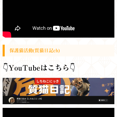
保護猫活動(質猫日記ch)
👇
YouTubeはこちら
👇