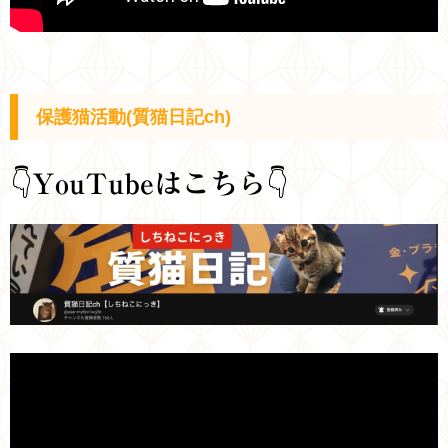
保護猫活動(質猫日記ch)
👇
YouTubeはこちら
👇