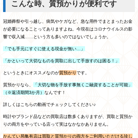
こんな時、質預かりが便利です
冠婚葬祭や引っ越し、病気やケガなど、急な用件でまとまったお金
が必要になることってありますよね。今現在はコロナウイルスの影
響で収入減……という方も多いのではないでしょうか。
「でも手元にすぐに使える現金が無い…」
「かといって大切なものを買取に出して手放すのは困る！」
というときにオススメなのが
質預かり
です。
質預かりなら、
「大切な物を手放す事無くご融資することが可能」
（※返済期間3か月）
なんです！
詳しくはこちらの動画でチェックしてください♪
時計やブランド品などの買取店は数多くありますが、買取と質預か
りの両方をやっている店って実はなかなかありません。
かんてい局亀有店は買取と質預かりの両方をご利用いただける珍し