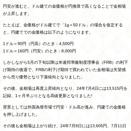
円安が進むと、ドル建ての金価格が円換算で高くなることで金相場
が上昇します。
たとえば、金価格がドル建てで「1g＝50ドル」の場合を仮定する
と、円建てでの金価格は以下のようになります。
1ドル＝90円（円高）のとき：4,500円
1ドル＝160円（円安）のとき：8,000円
しかしながら5月の下旬以降は米連邦準備制度理事会（FRB）の利下
げ期待の後退で、FRBの利下げ期待で買われていた金相場は失望感
から売り優勢となり下落傾向となりました。
その後、金相場は再度上昇傾向となり、24年7月4日には13,515円を
記録、1ヶ月半ぶりとなる高値更新となりました!
背景としては外国為替市場で円安・ドル高が進み、円建ての金価格
を押し上げました。
その後も金相場は上がり続け、24年7月8日には13,605円、7月11日