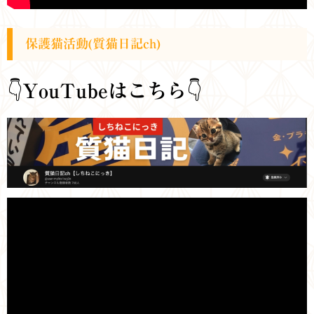
保護猫活動(質猫日記ch)
👇
YouTubeはこちら
👇