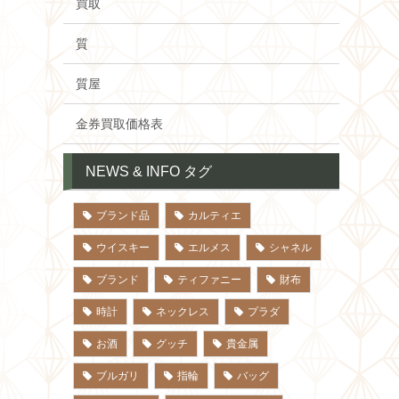
買取
質
質屋
金券買取価格表
NEWS & INFO タグ
ブランド品
カルティエ
ウイスキー
エルメス
シャネル
ブランド
ティファニー
財布
時計
ネックレス
プラダ
お酒
グッチ
貴金属
ブルガリ
指輪
バッグ