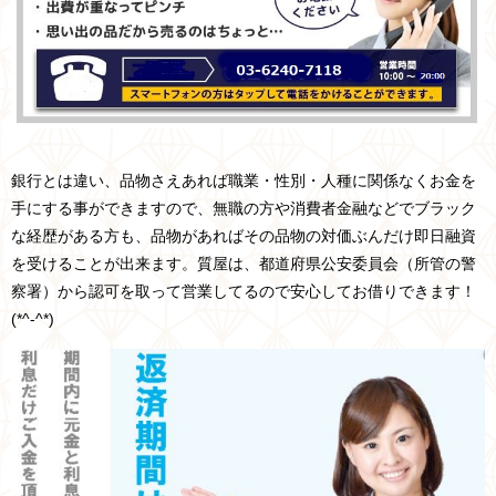
銀行とは違い、品物さえあれば職業・性別・人種に関係なくお金を
手にする事ができますので、無職の方や消費者金融などでブラック
な経歴がある方も、品物があればその品物の対価ぶんだけ即日融資
を受けることが出来ます。質屋は、
都道府県
公安委員会
（所管の
警
察署
）
から認可を取って営業してるので安心してお借りできます！
(*^-^*)