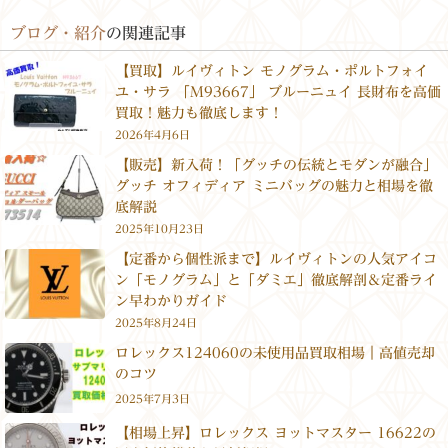
ブログ・紹介
の関連記事
【買取】ルイヴィトン モノグラム・ポルトフォイ
ユ・サラ 「M93667」 ブルーニュイ 長財布を高価
買取！魅力も徹底します！
2026年4月6日
【販売】新入荷！「グッチの伝統とモダンが融合」
グッチ オフィディア ミニバッグの魅力と相場を徹
底解説
2025年10月23日
【定番から個性派まで】ルイヴィトンの人気アイコ
ン「モノグラム」と「ダミエ」徹底解剖＆定番ライ
ン早わかりガイド
2025年8月24日
ロレックス124060の未使用品買取相場｜高値売却
のコツ
2025年7月3日
【相場上昇】ロレックス ヨットマスター 16622の