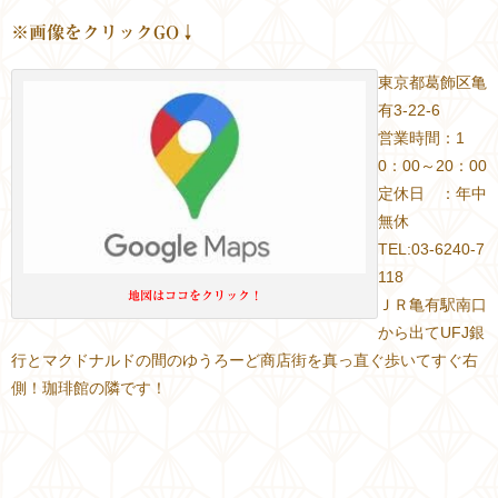
※画像をクリックGO↓
東京都葛飾区亀
有3-22-6
営業時間：1
0：00～20：00
定休日 ：年中
無休
TEL:03-6240-7
118
地図はココをクリック！
ＪＲ亀有駅南口
から出てUFJ銀
行とマクドナルドの間のゆうろーど商店街を真っ直ぐ歩いてすぐ右
側！珈琲館の隣です！