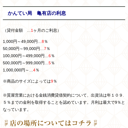
かんてい局 亀有店の利息
（貸付金額 …
1
ヶ月のご利息）
1,000円～49,000円…
8
％
50,000円～99,000円…
7
％
100,000円～499,000円…
6
％
500,000円～999,000円…
5
％
1,000,000円～…
4
％
※商品のサイズによっては
9
％
※質屋営業における金銭消費貸借契約について、出資法は年１０９.
５％までの金利を取得することを認めています。月利は最大で9％と
なっています。
☟店の場所についてはコチラ☟