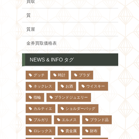
買取
質
質屋
金券買取価格表
NEWS & INFO タグ
グッチ
時計
プラダ
ネックレス
お酒
ウイスキー
指輪
ブランドジュエリー
カルティエ
ショルダーバッグ
ブルガリ
エルメス
ブランド品
ロレックス
貴金属
財布