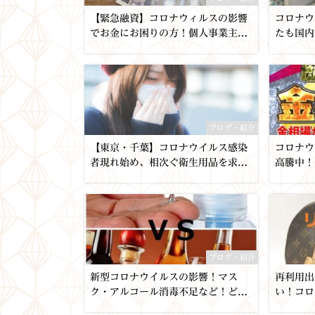
【緊急融資】コロナウィルスの影響
コロナウ
でお金にお困りの方！個人事業主・
たも国内
企業の方へご提案します！経済支援
飾区の質
までのつなぎ融資としてご利用しま
せんか？【質屋かんてい局亀有店・
Pawn Shop】東京都・千葉・埼
玉・葛飾区・足立区・墨田区・江東
区・江戸川区・松戸・買取
ブログ・紹介
【東京・千葉】コロナウイルス感染
コロナウ
者現れ始め、相次ぐ衛生用品を求め
高騰中！
る声。【葛飾のマスク販売情報もあ
する前に
り！】
取ＮＯ１
東京都・
ブログ・紹介
新型コロナウイルスの影響！マス
再利用出
ク・アルコール消毒不足など！どう
い！コロ
予防する⁈もう一つのアルコールの
るリユー