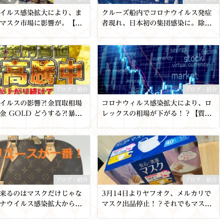
イルス感染拡大により、ま
クルーズ船内でコロナウイルス発症
マスク市場に影響が。【葛
者現れ、日本初の集団感染に。除菌
屋かんてい局亀有店】
用品の需要高まり、相場がおかし
い。【質屋かんてい局亀有】
ブログ・紹介
ブログ・紹介
イルスの影響⁈金買取相場
コロナウィルス感染拡大により、ロ
金 GOLD どうする⁈暴落
レックスの相場が下がる！？【質屋
・・・！ 【貴金属高価買
かんてい局亀有店】
の質屋かんてい局亀有店】
千葉県・葛飾区・足立区
ブログ・紹介
ブログ・紹介
来るのはマスクだけじゃな
3月14日よりヤフオク、メルカリで
ナウイルス感染拡大から知
マスク出品停止！？それでもマスク
ス業界【質屋かんてい局亀
買い取らさせていただきます！【質