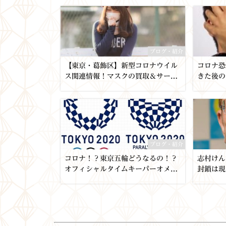
存在！【質屋かんてい局亀有店】
有店
酒・ワイン・ウイスキー・焼酎・ブ
ランデー・シャンパン・国産酒・洋
酒
ブログ・紹介
【東京・葛飾区】新型コロナウイル
コロナ恐
ス関連情報！マスクの買取＆サービ
きた後の
ス情報も！【質屋かんてい局亀有
たのか!
店】社会貢献 足立区 千葉
区 足立区
ブログ・紹介
コロナ！？東京五輪どうなるの！？
志村けん
オフィシャルタイムキーパーオメガ
封鎖は現
【質屋かんてい局亀有店】葛飾区・
村さん
足立区・東京都・千葉・埼玉
【質屋か
足立区・
市・北千
時計・腕