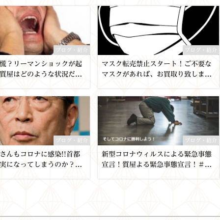
屋かんてい局亀有店は社会貢献しま
す✨】コロナウイルス 東京 千葉 買
取
ブログ・紹介
ブログ・紹介
慌？リーマンショックが起
マスク転売禁止スタート！ご不要な
質屋はどのような状況だっ
マスクがあれば、お買取り致しま
!【かんてい局亀有店】葛飾
す。【質屋かんてい局亀有店】東京
 東京 千葉 質 買取 販売
千葉 足立区 コロナウイルス
ブログ・紹介
ブログ・紹介
さんもコロナに感染!!首都
新型コロナウィルスによる緊急事態
実になってしまうのか？志
宣言！質屋よる緊急事態宣言！＃お
の愛用してる腕時計紹介
金にお困りの方”私たちが支援しま
んてい局亀有店 】葛飾区・
す！【質屋かんてい局亀有店・Paw
墨田区・江戸川区・松戸
n Shop】東京都・千葉・埼玉・葛飾
住・東京都・千葉・埼玉・
区・足立区・墨田区・江東区・江戸
時計・買取・質
川区・松戸・買取