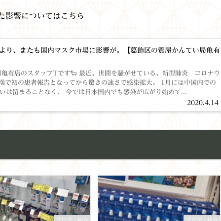
た影響についてはこちら
より、またも国内マスク市場に影響が。【葛飾区の質屋かんてい局亀有
🐑 最近、世間を騒がせている、新型肺炎 コロナウ
 武漢で初の患者報告となってから驚きの速さで感染拡大。 1月には中国内での
いは留まることなく、 今では日本国内でも感染が広がり始めて...
2020.4.14
ブログ・紹介
ブログ・紹介